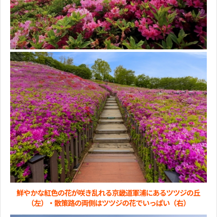
鮮やかな紅色の花が咲き乱れる京畿道軍浦にあるツツジの丘
（左）・散策路の両側はツツジの花でいっぱい（右）