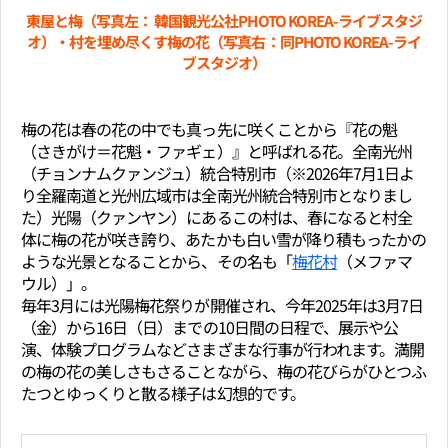
東屋と梅（写真左： 韓国観光公社PHOTO KOREA-ライブスタジ
オ）・村を埋め尽くす梅の花（写真右：同PHOTO KOREA-ライ
ブスタジオ）
梅の花は春の花の中でも真っ先に咲くことから『花の魁
（さきがけ＝花魁・ファギェ）』と呼ばれる花。全南光州
（チョンナムクァンジュ）統合特別市（※2026年7月1日よ
り全羅南道と光州広域市は全南光州統合特別市となりまし
た）光陽（クァンヤン）にあるこの村は、春になると村全
体に梅の花が咲き誇り、あたかも白い雪が降り積もったかの
ような光景となることから、その名も「
梅花村
（メファマ
ウル）」。
毎年3月には光陽梅花祭りが開催され、今年2025年は3月7日
（金）から16日（日）までの10日間の日程で、展示や公
演、体験プログラムなどさまざまな行事が行われます。満開
の梅の花の美しさもさることながら、梅の花びらがひとつふ
たつとゆっくりと散る様子は幻想的です。