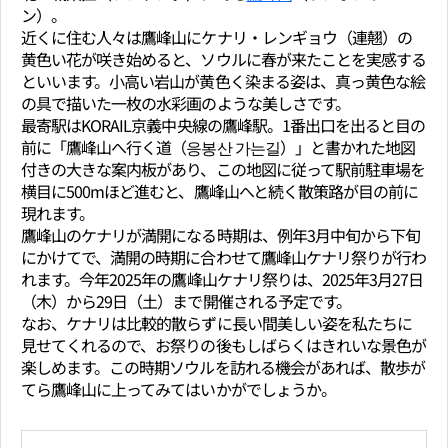
ン）。
近くに住む人々は鷹峰山にケナリ・レンギョウ（連翹）の
黄色い花が咲き始めると、ソウルに春が来たことを実感する
といいます。小高い岩山が黄色く染まる姿は、真っ黄色な絵
の具で描いた一枚の水彩画のような美しさです。
最寄駅はKORAIL京義中央線の鷹峰駅。1番出口を出ると目の
前に「鷹峰山へ行く道（응봉산 가는길）」と書かれた地図
付きの大きな案内板があり、この地図に従って駅前駐車場を
横目に500mほど進むと、鷹峰山へと続く散策路が目の前に
現れます。
鷹峰山のケナリが満開になる時期は、例年3月中旬から下旬
にかけてで、満開の時期に合わせて鷹峰山ケナリ祭りが行わ
れます。今年2025年の鷹峰山ケナリ祭りは、2025年3月27日
（木）から29日（土）まで開催される予定です。
なお、ケナリは比較的散らずに長い間美しい姿を私たちに
見せてくれるので、お祭りの後もしばらくはきれいな景色が
楽しめます。この時期ソウルを訪れる機会があれば、散歩が
てら鷹峰山に上ってみてはいかがでしょうか。