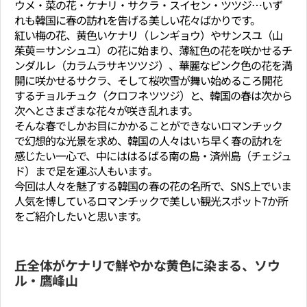
ウメ・菜の花・ケナリ・サクラ・スイセン・ツツジ…いず
れも韓国に春の訪れを告げる美しい花々ばかりです。
紅い梅の花、黄色いケナリ（レンギョウ）やサンスユ（山
茱萸＝サンシュユ）の花に始まり、薄紅色の花を咲かせるチ
ンダルレ（カラムラサキツツジ）、華麗なピンク色の花を満
開に咲かせるサクラ、そして桜吹雪が舞い始めるころ開花
するチョルチュク（クロフネツツジ）と、韓国の春は次から
次へとさまざまな花々が咲き乱れます。
そんな春でしかお目にかかることができないロマンチック
で幻想的な光景を求め、韓国の人々はいち早く春の訪れを
感じたい一心で、中にははるばる南の島・済州島（チェジュ
ド）まで足を運ぶ人もいます。
今回は人々を魅了する韓国の春の花の名所で、SNS上でいま
人気を博しているロマンチックで美しい観光スポット7か所
をご紹介したいと思います。
丘全体がケナリで鮮やかな黄色に染まる、ソウ
ル・鷹峰山