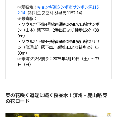
☞所在地：
キョンギ道クンポ市サンボン洞115
2-14
（경기도 군포시 산본동 1152-14）
☞最寄駅：
・ソウル地下鉄4号線直通KORAIL安山線サンボ
ン（山本）駅下車、2番出口より徒歩16分（88
0m）
・ソウル地下鉄4号線直通KORAIL安山線スリサ
ン（修理山）駅下車、3番出口より徒歩8分（5
80m）
☞軍浦ツツジ祭り：
2025年4月19日（土）～27
日（日）
菜の花咲く道端に続く桜並木！済州・鹿山路 菜
の花ロード