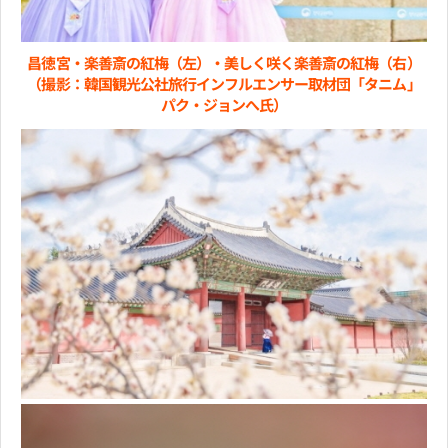
昌徳宮・楽善斎の紅梅（左）・美しく咲く楽善斎の紅梅（右）
（撮影：韓国観光公社旅行インフルエンサー取材団「タニム」
パク・ジョンへ氏）