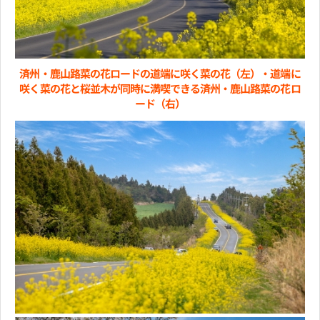
済州・鹿山路菜の花ロードの道端に咲く菜の花（左）・道端に
咲く菜の花と桜並木が同時に満喫できる済州・鹿山路菜の花ロ
ード（右）