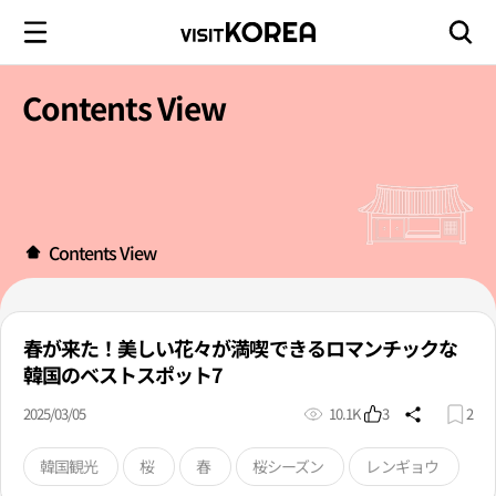
Contents View
Contents View
春が来た！美しい花々が満喫できるロマンチックな
韓国のベストスポット7
2025/03/05
10.1K
3
2
韓国観光
桜
春
桜シーズン
レンギョウ