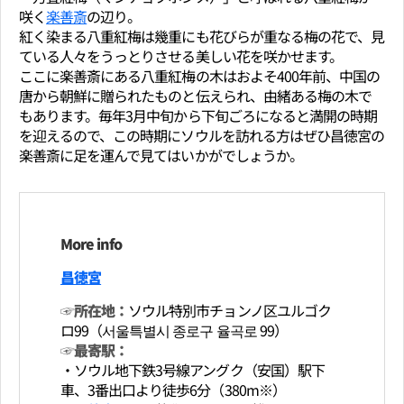
咲く
楽善斎
の辺り。
紅く染まる八重紅梅は幾重にも花びらが重なる梅の花で、見
ている人々をうっとりさせる美しい花を咲かせます。
ここに楽善斎にある八重紅梅の木はおよそ400年前、中国の
唐から朝鮮に贈られたものと伝えられ、由緒ある梅の木で
もあります。毎年3月中旬から下旬ごろになると満開の時期
を迎えるので、この時期にソウルを訪れる方はぜひ昌徳宮の
楽善斎に足を運んで見てはいかがでしょうか。
More info
昌徳宮
☞所在地：
ソウル特別市チョンノ区ユルゴク
ロ99（서울특별시 종로구 율곡로 99）
☞最寄駅：
・ソウル地下鉄3号線アングク（安国）駅下
車、3番出口より徒歩6分（380m※）