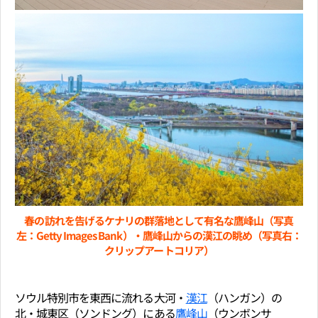
春の訪れを告げるケナリの群落地として有名な鷹峰山（写真
左：Getty Images Bank）・鷹峰山からの漢江の眺め（写真右：
クリップアートコリア）
ソウル特別市を東西に流れる大河・
漢江
（ハンガン）の
北・城東区（ソンドング）にある
鷹峰山
（ウンボンサ