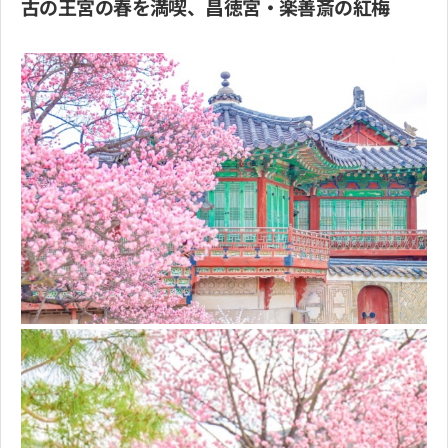
古の王宮の春を満喫、昌徳宮・楽善斎の紅梅