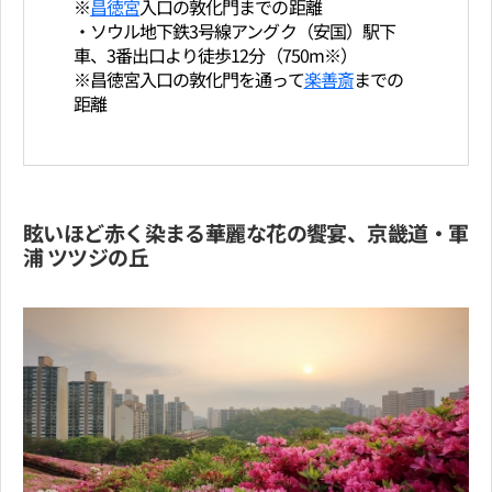
※
昌徳宮
入口の敦化門までの距離
・ソウル地下鉄3号線アングク（安国）駅下
車、3番出口より徒歩12分（750m※）
※昌徳宮入口の敦化門を通って
楽善斎
までの
距離
眩いほど赤く染まる華麗な花の饗宴、京畿道・軍
浦 ツツジの丘