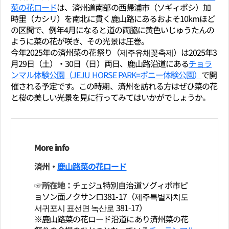
菜の花ロード
は、済州道南部の西帰浦市（ソギィポシ）加
時里（カシリ）を南北に貫く鹿山路にあるおよそ10kmほど
の区間で、例年4月になると道の両脇に黄色いじゅうたんの
ように菜の花が咲き、その光景は圧巻。
今年2025年の済州菜の花祭り（제주유채꽃축제）は2025年3
月29日（土）・30日（日）両日、鹿山路沿道にある
チョラ
ンマル体験公園（JEJU HORSE PARK=ポニー体験公園）
で開
催される予定です。この時期、済州を訪れる方はぜひ菜の花
と桜の美しい光景を見に行ってみてはいかがでしょうか。
More info
済州・
鹿山路菜の花ロード
☞所在地：
チェジュ特別自治道ソグィポ市ピ
ョソン面ノクサンロ381-17（제주특별자치도
서귀포시 표선면 녹산로 381-17）
※鹿山路菜の花ロード沿道にあり済州菜の花