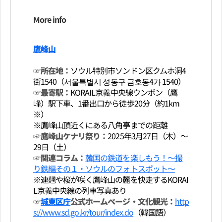
More info
鷹峰山
☞所在地：
ソウル特別市ソンドン区クムホ洞4
街1540（서울특별시 성동구 금호동4가 1540）
☞最寄駅：
KORAIL京義中央線ウンボン（鷹
峰）駅下車、1番出口から徒歩20分（約1km
※）
※鷹峰山頂近くにある八角亭までの距離
☞鷹峰山ケナリ祭り：
2025年3月27日（木）～
29日（土）
☞関連コラム：
韓国の鉄道を楽しもう！～撮
り鉄編その１・ソウルのフォトスポット～
※連翹や桜が咲く鷹峰山の麓を快走するKORAI
L京義中央線の列車写真あり
☞
城東区庁
公式ホームページ・文化観光：
http
s://www.sd.go.kr/tour/index.do
（韓国語）