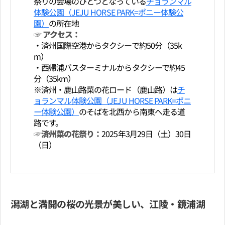
祭りの会場のひとつとなっている
チョランマル
体験公園（JEJU HORSE PARK=ポニー体験公
園）
の所在地
☞ アクセス：
・済州国際空港からタクシーで約50分（35k
m）
・西帰浦バスターミナルからタクシーで約45
分（35km）
※済州・鹿山路菜の花ロード（鹿山路）は
チ
ョランマル体験公園（JEJU HORSE PARK=ポニ
ー体験公園）
のそばを北西から南東へ走る道
路です。
☞済州菜の花祭り：
2025年3月29日（土）30日
（日）
潟湖と満開の桜の光景が美しい、江陵・鏡浦湖