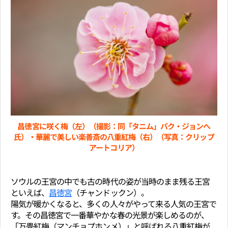
昌徳宮に咲く梅（左）（撮影：同「タニム」パク・ジョンへ
氏）・華麗で美しい楽善斎の八重紅梅（右）（写真：クリップ
アートコリア）
ソウルの王宮の中でも古の時代の姿が当時のまま残る王宮
といえば、
昌徳宮
（チャンドックン）。
陽気が暖かくなると、多くの人々がやって来る人気の王宮で
す。その昌徳宮で一番華やかな春の光景が楽しめるのが、
「万畳紅梅（マンチョプホンメ）」と呼ばれる八重紅梅が