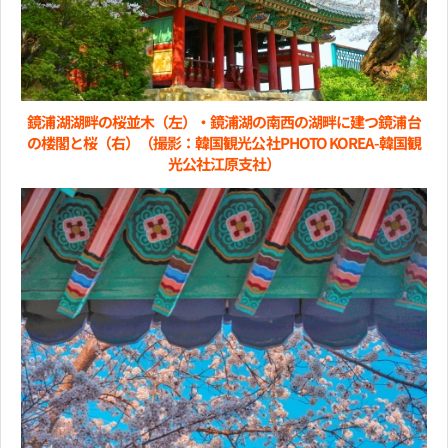
鏡浦湖湖畔の桜並木（左）・鏡浦湖の南西の湖畔に建つ鏡浦台
の楼閣と桜（右）（撮影：韓国観光公社PHOTO KOREA-韓国観
光公社江原支社）