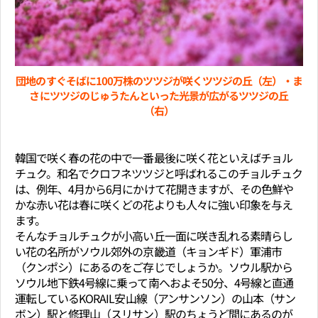
団地のすぐそばに100万株のツツジが咲くツツジの丘（左）・ま
さにツツジのじゅうたんといった光景が広がるツツジの丘
（右）
韓国で咲く春の花の中で一番最後に咲く花といえばチョル
チュク。和名でクロフネツツジと呼ばれるこのチョルチュク
は、例年、4月から6月にかけて花開きますが、その色鮮や
かな赤い花は春に咲くどの花よりも人々に強い印象を与え
ます。
そんなチョルチュクが小高い丘一面に咲き乱れる素晴らし
い花の名所がソウル郊外の京畿道（キョンギド）軍浦市
（クンポシ）にあるのをご存じでしょうか。ソウル駅から
ソウル地下鉄4号線に乗って南へおよそ50分、4号線と直通
運転しているKORAIL安山線（アンサンソン）の山本（サン
ボン）駅と修理山（スリサン）駅のちょうど間にあるのが