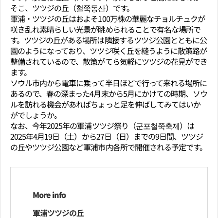
そこ、ツツジの丘（철쭉동산）です。
軍浦・ツツジの丘はおよそ100万株の華麗なチョルチュクが
咲き乱れ素晴らしい光景が眺められることで有名な場所で
す。ツツジの丘がある場所は隣接するツツジ公園とともに公
園のようになっており、ツツジ咲く丘を縫うように散策路が
整備されているので、散策がてら気軽にツツジの花見ができ
ます。
ソウル市内から電車に乗って半日ほどで行って来れる場所に
あるので、春の深まった4月末から5月にかけての時期、ソウ
ルを訪れる機会があればちょっと足を伸ばしてみてはいか
がでしょうか。
なお、今年2025年の軍浦ツツジ祭り（군포철쭉축제）は
2025年4月19日（土）から27日（日）までの9日間、ツツジ
の丘やツツジ公園など軍浦市内各所で開催される予定です。
More info
軍浦ツツジの丘