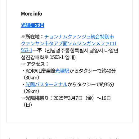
More info
光陽梅花村
☞所在地：
チョンナムクァンジュ統合特別市
クァンヤン市タアプ面ソムジンガンメファロ1
563-1
一帯（전남광주통합특별시 광양시 다압면
섬진강매화로 1563-1 일대)
☞ アクセス：
・KORAIL慶全線
光陽駅
からタクシーで約40分
（30km）
・
光陽バスターミナル
からタクシーで約35分
（29km）
☞光陽梅祭り：
2025年3月7日（金）～16日
（日）