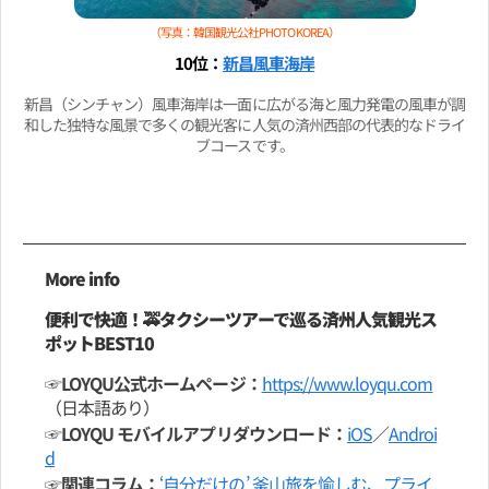
（写真：韓国観光公社PHOTO KOREA）
10位：
新昌風車海岸
新昌（シンチャン）風車海岸は一面に広がる海と風力発電の風車が調
和した独特な風景で多くの観光客に人気の済州西部の代表的なドライ
ブコースです。
More info
便利で快適！🚕タクシーツアーで巡る済州人気観光ス
ポットBEST10
☞LOYQU公式ホームページ：
https://www.loyqu.com
（日本語あり）
☞LOYQU モバイルアプリダウンロード：
iOS
／
Androi
d
☞関連コラム：
‘自分だけの’ 釜山旅を愉しむ、プライ