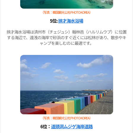
（写真：韓国観光公社PHOTO KOREA）
5位:
挾才海水浴場
挾才海水浴場は済州市（チェジュシ）翰林邑（ハルリムウプ）に位置
する海辺で、遠浅の海岸で砂浜のすぐ近くには松林があり、散歩やキ
ャンプを楽しむのに最適です。
（写真：韓国観光公社PHOTO KOREA）
6位：
道頭洞ムジゲ海岸道路