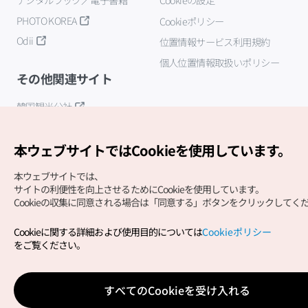
PHOTO KOREA
Cookieポリシー
Odii
位置情報サービス利用規約
個人位置情報取扱いポリシー
その他関連サイト
韓国観光公社
K-MICE
本ウェブサイトではCookieを使用しています。
本ウェブサイトでは、
サイトの利便性を向上させるためにCookieを使用しています。
Cookieの収集に同意される場合は「同意する」ボタンをクリックしてく
Cookieに関する詳細および使用目的については
Cookieポリシー
Copyright (c) Korea Tourism Organization All Rights
をご覧ください。
Reserved.
サイトエラー報告
公式メール
japanese@knto.or.kr
すべてのCookieを受け入れる