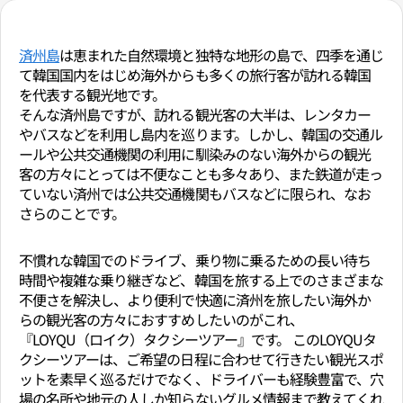
済州島
は恵まれた自然環境と独特な地形の島で、四季を通じ
て韓国国内をはじめ海外からも多くの旅行客が訪れる韓国
を代表する観光地です。
そんな済州島ですが、訪れる観光客の大半は、レンタカー
やバスなどを利用し島内を巡ります。しかし、韓国の交通ル
ールや公共交通機関の利用に馴染みのない海外からの観光
客の方々にとっては不便なことも多々あり、また鉄道が走っ
ていない済州では公共交通機関もバスなどに限られ、なお
さらのことです。
不慣れな韓国でのドライブ、乗り物に乗るための長い待ち
時間や複雑な乗り継ぎなど、韓国を旅する上でのさまざまな
不便さを解決し、より便利で快適に済州を旅したい海外か
らの観光客の方々におすすめしたいのがこれ、
『LOYQU（ロイク）タクシーツアー』です。 このLOYQUタ
クシーツアーは、ご希望の日程に合わせて行きたい観光スポ
ットを素早く巡るだけでなく、ドライバーも経験豊富で、穴
場の名所や地元の人しか知らないグルメ情報まで教えてくれ