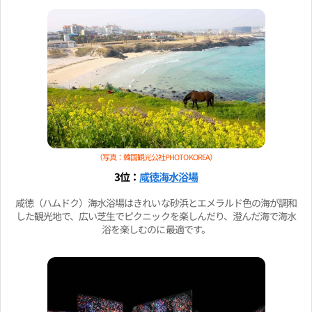
（写真：韓国観光公社PHOTO KOREA）
3位：
咸徳海水浴場
咸徳（ハムドク）海水浴場はきれいな砂浜とエメラルド色の海が調和
した観光地で、広い芝生でピクニックを楽しんだり、澄んだ海で海水
浴を楽しむのに最適です。