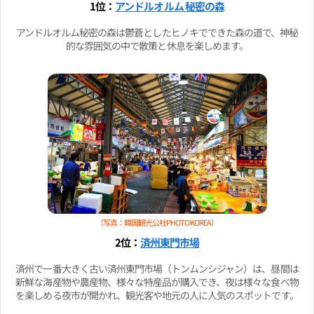
1位：
アンドルオルム 秘密の森
アンドルオルム秘密の森は鬱蒼としたヒノキでできた森の道で、神秘
的な雰囲気の中で散策と休息を楽しめます。
（写真：韓国観光公社PHOTO KOREA）
2位：
済州東門市場
済州で一番大きく古い済州東門市場（トンムンシジャン）は、昼間は
新鮮な海産物や農産物、様々な特産品が購入でき、夜は様々な食べ物
を楽しめる夜市が開かれ、観光客や地元の人に人気のスポットです。