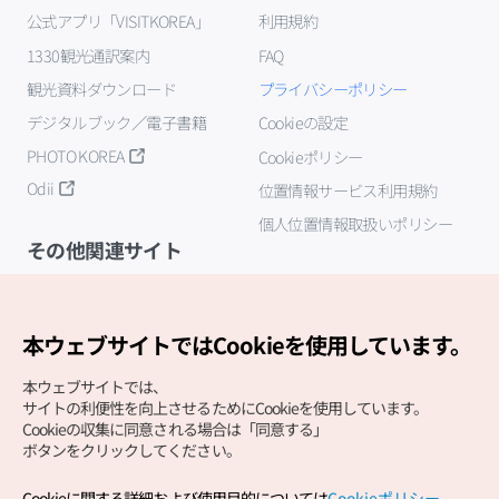
公式アプリ「VISITKOREA」
利用規約
1330観光通訳案内
FAQ
観光資料ダウンロード
プライバシーポリシー
デジタルブック／電子書籍
Cookieの設定
PHOTO KOREA
Cookieポリシー
Odii
位置情報サービス利用規約
個人位置情報取扱いポリシー
その他関連サイト
韓国観光公社
K-MICE
本ウェブサイトではCookieを使用しています。
本ウェブサイトでは、
サイトの利便性を向上させるためにCookieを使用しています。
Cookieの収集に同意される場合は「同意する」
ボタンをクリックしてください。
Cookieに関する詳細および使用目的については
Cookieポリシー