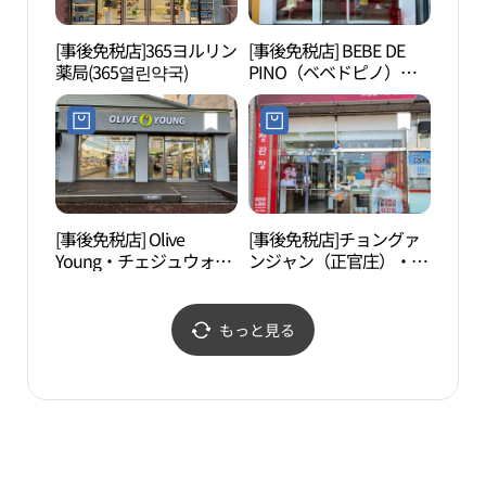
[事後免税店]365ヨルリン
[事後免税店] BEBE DE
漢拏
薬局(365열린약국)
PINO（ベベドピノ）・
원）
チェジュノヒョン（済州
老衡）店(베베드피노 제
주노형점)
[事後免税店] Olive
[事後免税店]チョングァ
道頭
Young・チェジュウォル
ンジャン（正官庄）・ノ
（도
ランロ（済州月郞路）店
ヒョン（老衡）店(정관
로）
(올리브영 제주월랑로점)
장 노형점)
もっと見る