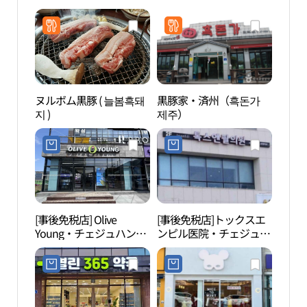
ヌルボム黒豚 ( 늘봄흑돼
黒豚家・済州（흑돈가
老衡
지 )
제주）
（노
[事後免税店] Olive
[事後免税店]トックスエ
ネク
Young・チェジュハンラ
ンピル医院・チェジュ
博物
デ（済州漢拏大）店(올
（済州）店(톡스앤필의
관）
리브영 제주한라대점)
원 제주점)