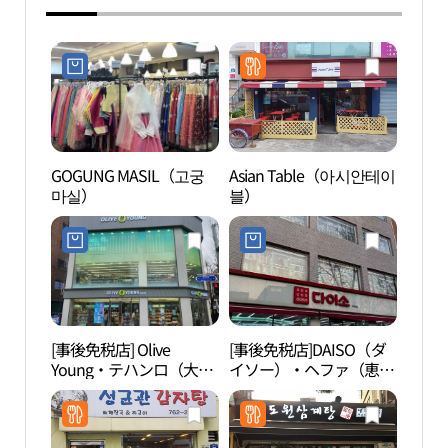
GOGUNG MASIL（고궁
Asian Table（아시안테이
ソウ
마실）
블）
대한
[事後免税店] Olive
[事後免税店]DAISO（ダ
ソウ
Young・テハンロ（大学
イソー）・ヘファ（恵
울 문
路）店(올리브영 대학로
化）店(다이소 혜화점)
점)