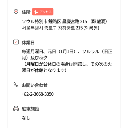
住所
アクセス
ソウル特別市 鐘路区 昌慶宮路 215 （臥龍洞）
서울특별시 종로구 창경궁로 215 (와룡동)
休業日
毎週月曜日、元日（1月1日）、ソルラル（旧正
月）及び秋夕
（月曜日が公休日の場合は開館し、その次の火
曜日が休館となります）
お問い合わせ
+82-2-3668-3350
駐車施設
なし