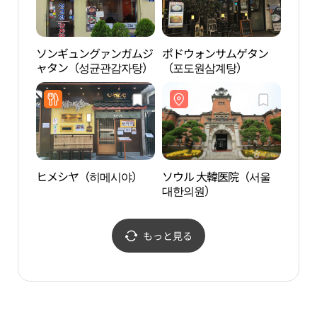
ソンギュングァンガムジ
ポドウォンサムゲタン
大学
ャタン（성균관감자탕）
（포도원삼계탕）
ヒメシヤ（히메시야）
ソウル 大韓医院（서울
昌慶
대한의원）
もっと見る