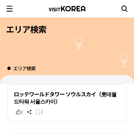
エリア検索
エリア検索
ロッテワールドタワー ソウルスカイ（롯데월
드타워 서울스카이）
2
2