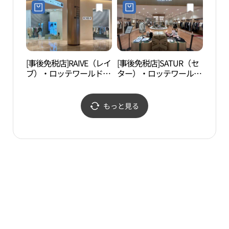
데월드몰점)
テワールドモール店(해
칭룸 롯데월드몰점)
[事後免税店]RAIVE（レイ
[事後免税店]SATUR（セ
ロッ
ブ）・ロッテワールドモ
ター）・ロッテワールド
館（
ール店(레이브 롯데월드
モール店(세터 롯데월드
관）
몰점)
몰점)
もっと見る