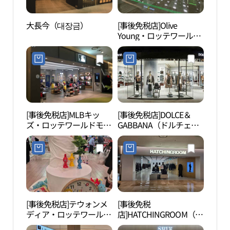
大長今（대장금）
[事後免税店]Olive
ロッ
Young・ロッテワールド
ウム
モール店(올리브영 롯데
리움
월드몰점)
[事後免税店]MLBキッ
[事後免税店]DOLCE＆
ソン
ズ・ロッテワールドモー
GABBANA（ドルチェ&
길）
ル店(MLB키즈 롯데월드
ガッバーナ）・ロッテ百
몰점)
貨店AVENUEL（アヴェ
ニュエル）チャムシル
（蚕室）店(돌체앤가바
나 롯데백화점 에비뉴엘
잠실점)
[事後免税店]テウォンメ
[事後免税
シャ
ディア・ロッテワールド
店]HATCHINGROOM（ハ
（샤
モール店(대원미디어 롯
ッチングルーム）・ロッ