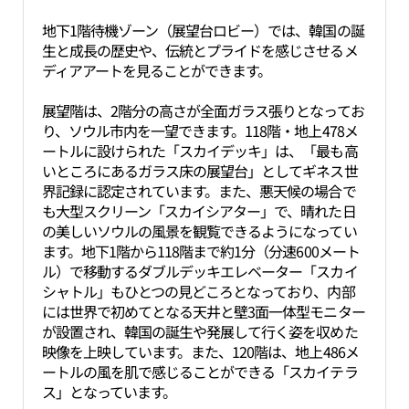
地下1階待機ゾーン（展望台ロビー）では、韓国の誕
生と成長の歴史や、伝統とプライドを感じさせるメ
ディアアートを見ることができます。
展望階は、2階分の高さが全面ガラス張りとなってお
り、ソウル市内を一望できます。118階・地上478メ
ートルに設けられた「スカイデッキ」は、「最も高
いところにあるガラス床の展望台」としてギネス世
界記録に認定されています。また、悪天候の場合で
も大型スクリーン「スカイシアター」で、晴れた日
の美しいソウルの風景を観覧できるようになってい
ます。地下1階から118階まで約1分（分速600メート
ル）で移動するダブルデッキエレベーター「スカイ
シャトル」もひとつの見どころとなっており、内部
には世界で初めてとなる天井と壁3面一体型モニター
が設置され、韓国の誕生や発展して行く姿を収めた
映像を上映しています。また、120階は、地上486メ
ートルの風を肌で感じることができる「スカイテラ
ス」となっています。