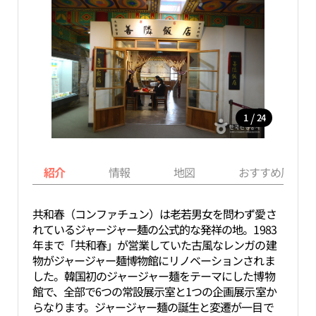
/
1
24
紹介
情報
地図
おすすめ周辺ス
共和春（コンファチュン）は老若男女を問わず愛さ
れているジャージャー麺の公式的な発祥の地。1983
年まで「共和春」が営業していた古風なレンガの建
物がジャージャー麺博物館にリノベーションされま
した。韓国初のジャージャー麺をテーマにした博物
館で、全部で6つの常設展示室と1つの企画展示室か
らなります。ジャージャー麺の誕生と変遷が一目で