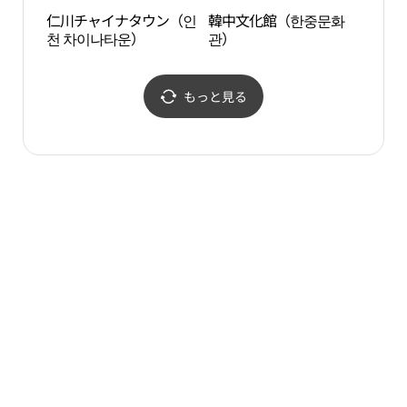
仁川チャイナタウン（인
韓中文化館（한중문화
旧（
천 차이나타운）
관）
支店
館） 
은행지
물관)
もっと見る