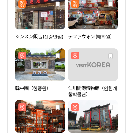
シンスン飯店 (신승반점)
テファウォン (태화원)
仁川
천 차
韓中園（한중원）
仁川開港博物館（인천개
中区
항박물관）
생활