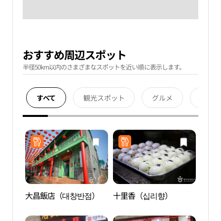
おすすめ周辺スポット
半径50km以内のさまざまなスポットを近い順に表示します。
すべて
観光スポット
グルメ
宿泊
大昌飯店（대창반점）
十里香（십리향）
韓中