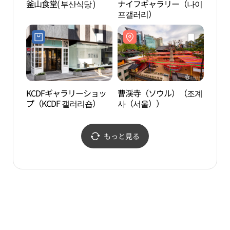
釜山食堂( 부산식당 )
ナイフギャラリー（나이
HIDE
프갤러리）
ル店
지길
KCDFギャラリーショッ
曹渓寺（ソウル）（조계
耕仁
プ（KCDF 갤러리숍）
사（서울））
관）
もっと見る