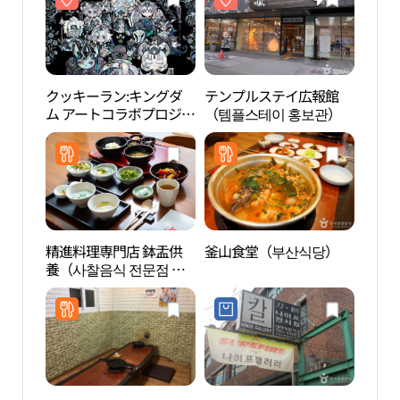
クッキーラン:キングダ
テンプルステイ広報館
テン
ム アートコラボプロジ
（템플스테이 홍보관）
（템
ェクト特別展 - 偉大な王
国の遺産（쿠키런 : 킹덤
아트 콜라보 프로젝트 특
별전 - 위대한 왕국의 유
산）
精進料理専門店 鉢盂供
釜山食堂（부산식당）
ミュ
養（사찰음식 전문점 발
（뮤
우공양）