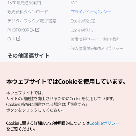
1330観光通訳案内
FAQ
観光資料ダウンロード
プライバシーポリシー
デジタルブック／電子書籍
Cookieの設定
PHOTO KOREA
Cookieポリシー
Odii
位置情報サービス利用規約
個人位置情報取扱いポリシー
その他関連サイト
韓国観光公社
K-MICE
本ウェブサイトではCookieを使用しています。
本ウェブサイトでは、
サイトの利便性を向上させるためにCookieを使用しています。
Cookieの収集に同意される場合は「同意する」
ボタンをクリックしてください。
Cookieに関する詳細および使用目的については
Cookieポリシー
Copyright (c) Korea Tourism Organization All Rights
をご覧ください。
Reserved.