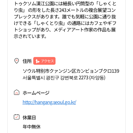
トゥクソム漢江公園には細長い円筒型の「しゃくと
り虫」 の形をした長さ243メートルの複合展望コン
プレックスがあります。誰でも気軽に公園に通り抜
けできる「しゃくとり虫」の通路にはカフェやギフ
トショップがあり、メディアアート作家の作品も展
示されています。
住所
アクセス
ソウル特別市クァンジン区カンビョンブクロ139
서울특별시 광진구 강변북로 2273 (자양동)
ホームページ
http://hangang.seoul.go.kr/
休業日
年中無休