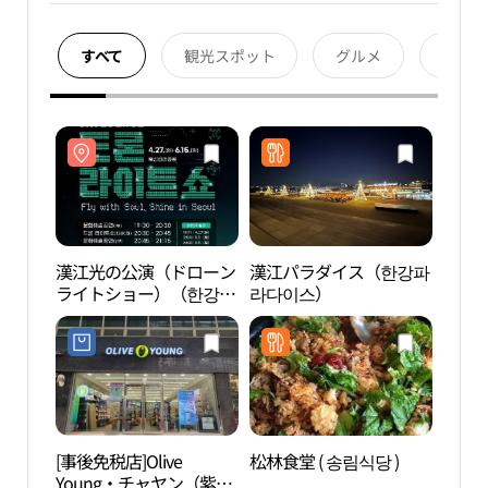
すべて
観光スポット
グルメ
宿泊
漢江光の公演（ドローン
漢江パラダイス（한강파
三成
ライトショー）（한강
라다이스）
맞이
불빛 공연（드론 라이트
쇼））
[事後免税店]Olive
松林食堂 ( 송림식당 )
蚕室
Young・チャヤン（紫
공원