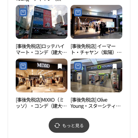
陽）駅店(올리브영 자양
역점)
[事後免税店]ロッテハイ
[事後免税店] イーマー
you
マート・コンデ（建大）
ト・チャヤン（紫陽）店
이브 
入口店(롯데하이마트 건
(이마트 자양점)
대입구점)
[事後免税店]MIXXO（ミ
[事後免税店] Olive
奉恩
ッソ）・コンデ（建大）
Young・スターシティ店
사（
スターシティ店(미쏘 건
(올리브영 스타시티점)
대스타시티점)
もっと見る