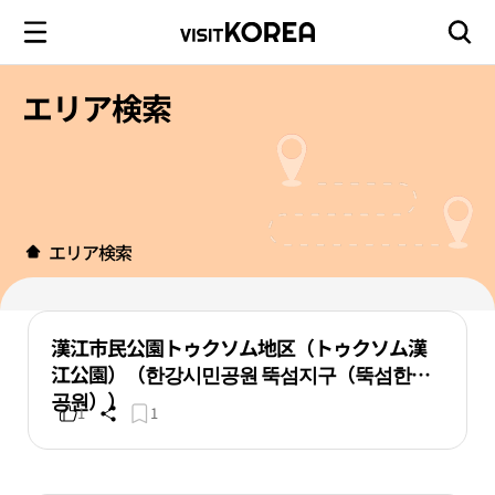
エリア検索
エリア検索
漢江市民公園トゥクソム地区（トゥクソム漢
江公園）（한강시민공원 뚝섬지구（뚝섬한강
공원））
1
1