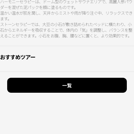
ハーモニーセラピーは、ドーム型のウェットサウナエリアで、高麗人参パウ
ダーを混ぜた泥パックを顔に塗るものです。
温かい温水が肌を潤し、天井からミストや雨が降り注ぐ中、リラックスでき
ます。
ストーンセラピーでは、大豆の小石が敷き詰められたベッドに横たわり、小
石からエネルギーを吸収することで、体内の「気」を調整し、バランスを整
えることができます。小石をお腹、胸、腰などに置くと、より効果的です。
おすすめツアー
一覧