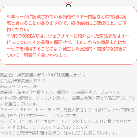
※本ページに記載されている価格やツアー内容などの情報は実
際と異なることがありますので、旅行会社にご確認の上、ご予
約ください。
※ VISITKOREAでは、ウェブサイトに紹介された商品またはサー
ビスについてその品質を保証せず、またこれらの商品またはサ
ービスを利用することにより発生した直接的・間接的な損害に
ついて一切責任を負いかねます。
商品名: 「鎮安高麗人参スパHOTEL高麗人参ビル」
会社名: 鎮安高麗人参スパ
商品スケジュール: 2日
商品紹介: 養生文化空間として、韓国唯一の高麗人参ハーブスパです。
心身の真の健康とリラックスを追求し、高麗人参漢方薬と陰陽五行プログラ
ムを運営しています。
ストーンセラピー、ヒートチェア、高麗人参泡など、肌のマッサージ効果を
最大限に引き出すエモーショナルスパです。
ハーブセラピーは、ヒノキのウッドチップの上でゆったりと横になりなが
ら、心身ともにリラックスできるプログラムです。
木の香りと瞑想音楽を聞きながら、徐々に眠りに落ちていきます。