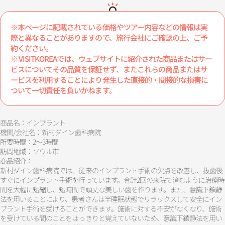
※本ページに記載されている価格やツアー内容などの情報は実
際と異なることがありますので、旅行会社にご確認の上、ご予
約ください。
※ VISITKOREAでは、ウェブサイトに紹介された商品またはサー
ビスについてその品質を保証せず、またこれらの商品またはサ
ービスを利用することにより発生した直接的・間接的な損害に
ついて一切責任を負いかねます。
商品名：インプラント
機関/会社名：新村ダイン歯科病院
所要時間：2～3時間
訪問地域：ソウル市
商品紹介：
新村ダイン歯科病院では、従来のインプラント手術の欠点を改善し、抜歯後
すぐにインプラント手術を行っています。合計2回の来院で済むように治療時
間を大幅に短縮し、短時間で頑丈な美しい歯を作ります。また、意識下鎮静
法を用いることにより、患者さんは半睡眠状態でリラックスして安全にイン
プラント手術を受けることができます。施術に対する不安がなくなり、施術
を受けている間のことをはっきりと覚えていないため、意識下鎮静法を用い