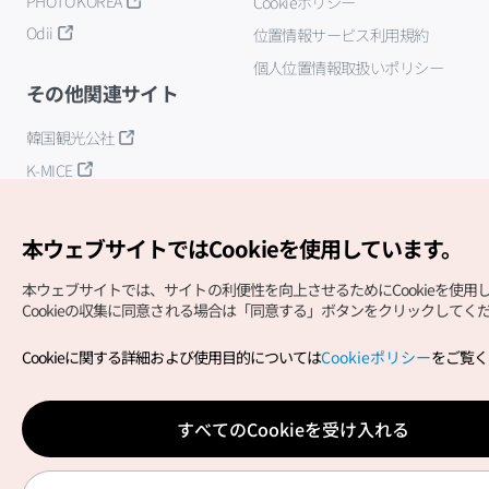
PHOTO KOREA
Cookieポリシー
Odii
位置情報サービス利用規約
個人位置情報取扱いポリシー
その他関連サイト
韓国観光公社
K-MICE
本ウェブサイトではCookieを使用しています。
本ウェブサイトでは、サイトの利便性を向上させるためにCookieを使用
Cookieの収集に同意される場合は「同意する」ボタンをクリックしてく
Copyright (c) Korea Tourism Organization All Rights
Cookieに関する詳細および使用目的については
Cookieポリシー
をご覧く
Reserved.
サイトエラー報告
公式メール
japanese@knto.or.kr
すべてのCookieを受け入れる