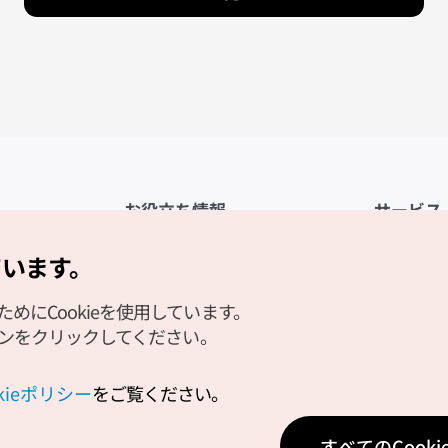
お役立ち情報
サービス
公式アプリ「VISITKOREA」
利用規約
ています。
1330観光通訳案内
FAQ
にCookieを使用しています。
観光資料ダウンロード
プライバシ
タンをクリックしてください。
デジタルブック／電子書籍
Cookieの
PHOTO KOREA
Cookieポ
okieポリシー
をご覧ください。
Odii
位置情報サ
すべてのCook
個人位置情