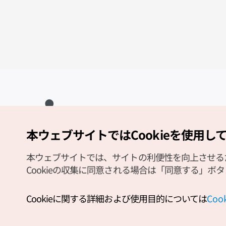
本ウェブサイトではCookieを使用し
Copyright (c) Korea Tourism Organization All Rights Reserved.
サイトエラー報告
公式メール
japanese@knto.or.kr
本ウェブサイトでは、サイトの利便性を向上させるため
Cookieの収集に同意される場合は「同意する」ボ
Cookieに関する詳細および使用目的については
Co