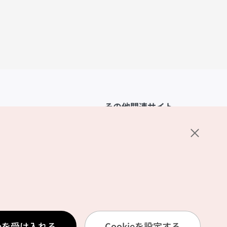
その他関連サイト
韓国観光公社
K-MICE
ーポリシー
設定
リシー
ービス利用規約
ieを受け入れる
Cookieを設定する
報取扱いポリシー