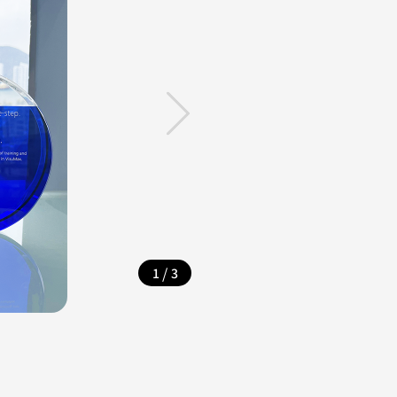
/
1
3