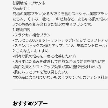
訪問地域：プサン市
商品紹介：
究極の美容プラン(たるみ取りを含むスペシャル美容プラン
たるみ、くすみ、毛穴、ニキビ跡など、あらゆる肌の悩み
5つの施術を組み合わせた贅沢な複合プランです。
1. 施術内容
• フラクセル複合プラン
• ウルセラ300ショット(リフトアップ) - 切らずに
• スキンボトックス(弾力アップ、ツヤ、皮脂コントロール
2. こんな方におすすめ
• 様々な肌の悩みを一度に改善したい方
• 切らずにたるみを改善して自然な若返り効果を得たい方
• 美白効果とリフトアップ効果が高い施術を受けたい方
• 肌にハリとツヤを取り戻したい方
*本商品に含まれていないもの：プサンJMJのアテンド料金3,
おすすめツアー