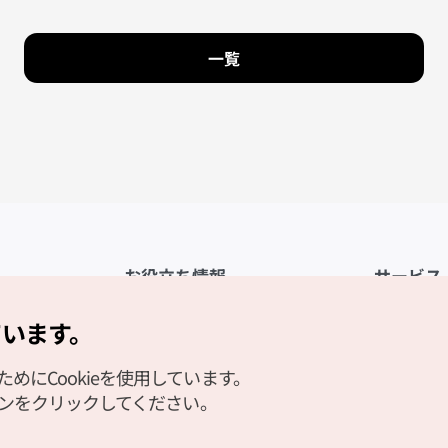
一覧
お役立ち情報
サービス
公式アプリ「VISITKOREA」
利用規約
ています。
1330観光通訳案内
FAQ
にCookieを使用しています。
観光資料ダウンロード
プライバシ
タンをクリックしてください。
デジタルブック／電子書籍
Cookieの
PHOTO KOREA
Cookieポ