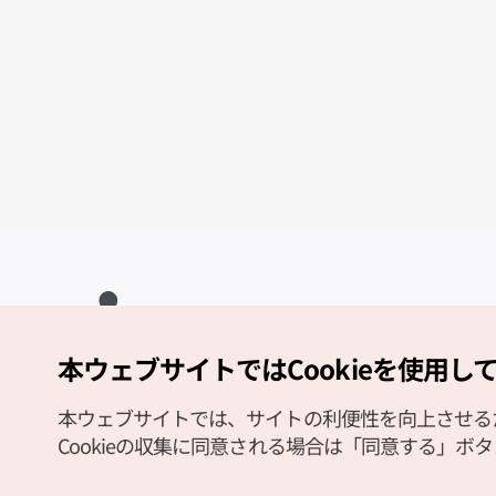
本ウェブサイトではCookieを使用し
Copyright (c) Korea Tourism Organization All Rights Reserved.
サイトエラー報告
公式メール
japanese@knto.or.kr
本ウェブサイトでは、サイトの利便性を向上させるため
Cookieの収集に同意される場合は「同意する」ボ