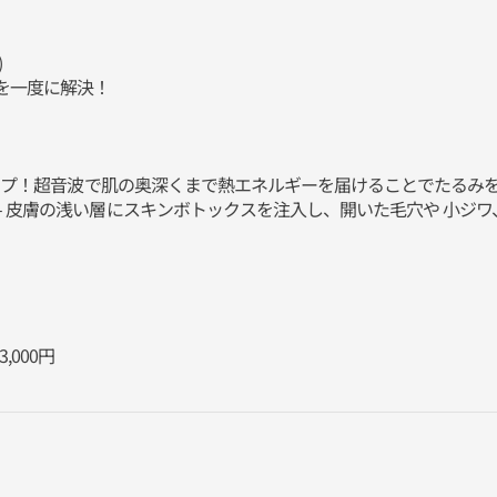
)
を一度に解決！
リフトアップ！超音波で肌の奥深くまで熱エネルギーを届けることでたる
) - 皮膚の浅い層にスキンボトックスを注入し、開いた毛穴や 小ジ
000円