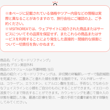
※本ページに記載されている価格やツアー内容などの情報は実
際と異なることがありますので、旅行会社にご確認の上、ご予
約ください。
※ VISITKOREAでは、ウェブサイトに紹介された商品またはサー
ビスについてその品質を保証せず、またこれらの商品またはサ
ービスを利用することにより発生した直接的・間接的な損害に
ついて一切責任を負いかねます。
商品名: 「インモードリフティング」
会社名: デヨン美容外科
商品のスケジュール(or 所要時間): 当日
商品の紹介: インモードリフティングは、非切開のRF輪郭レーザーで脂肪細胞
を死滅させ、二重あごと垂れた頬を改善する施術です。マルチRFレーザー
は、コラーゲン、エラスチン、ヒアルロン酸を生成し、手術なしでなめらか
なフェイスラインと小顔をご自分のものにすることができます。イエローの
波長でシミまで除去することができます。カウンセリングを通じて個々人の
状態を確認した後、最適の診療を受け、一度の手術で皮膚年齢を戻す体験を
してみてください。