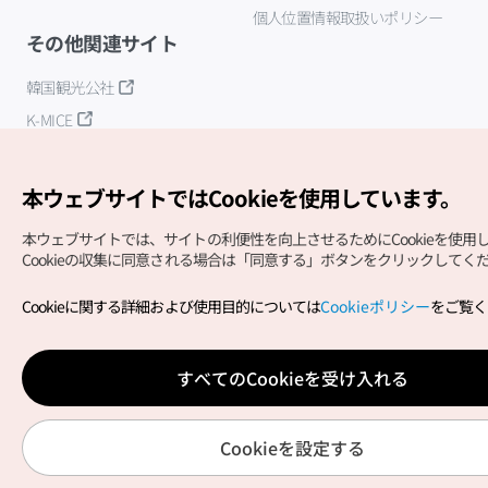
個人位置情報取扱いポリシー
その他関連サイト
韓国観光公社
K-MICE
本ウェブサイトではCookieを使用しています。
本ウェブサイトでは、サイトの利便性を向上させるためにCookieを使用
Cookieの収集に同意される場合は「同意する」ボタンをクリックしてく
Copyright (c) Korea Tourism Organization All Rights
Cookieに関する詳細および使用目的については
Cookieポリシー
をご覧く
Reserved.
サイトエラー報告
公式メール
japanese@knto.or.kr
すべてのCookieを受け入れる
Cookieを設定する