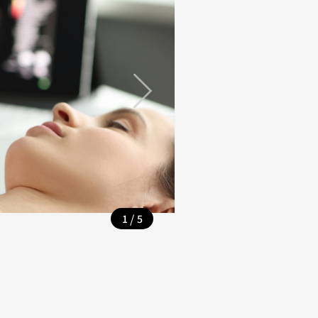
/
1
5