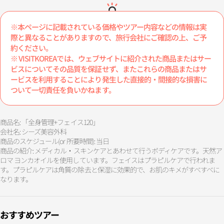
※本ページに記載されている価格やツアー内容などの情報は実
際と異なることがありますので、旅行会社にご確認の上、ご予
約ください。
※ VISITKOREAでは、ウェブサイトに紹介された商品またはサー
ビスについてその品質を保証せず、またこれらの商品またはサ
ービスを利用することにより発生した直接的・間接的な損害に
ついて一切責任を負いかねます。
商品名: 「全身管理+フェイス120」
会社名: シーズ美容外科
商品のスケジュール(or 所要時間): 当日
商品の紹介: メディカル・スキンケアとあわせて行うボディケアです。天然ア
ロマ ヨンカオイルを使用しています。フェイスはプラピルケアで行われま
す。プラピルケアは角質の除去と保湿に効果的で、お肌のキメがすべすべに
なります。
おすすめツアー