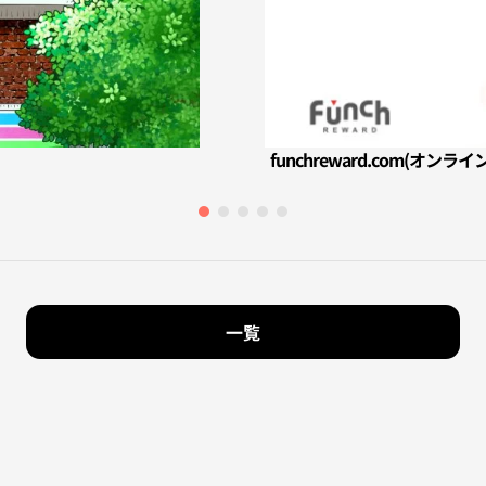
funchreward.com(
一覧