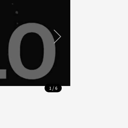
/
1
6