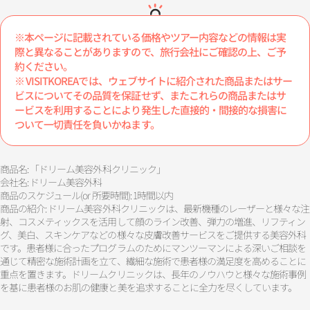
※本ページに記載されている価格やツアー内容などの情報は実
際と異なることがありますので、旅行会社にご確認の上、ご予
約ください。
※ VISITKOREAでは、ウェブサイトに紹介された商品またはサー
ビスについてその品質を保証せず、またこれらの商品またはサ
ービスを利用することにより発生した直接的・間接的な損害に
ついて一切責任を負いかねます。
商品名: 「ドリーム美容外科クリニック」
会社名: ドリーム美容外科
商品のスケジュール(or 所要時間): 1時間以内
商品の紹介: ドリーム美容外科クリニックは、最新機種のレーザーと様々な注
射、コスメティックスを活用して顔のライン改善、弾力の増進、リフティン
グ、美白、スキンケアなどの様々な皮膚改善サービスをご提供する美容外科
です。患者様に合ったプログラムのためにマンツーマンによる深いご相談を
通じて精密な施術計画を立て、繊細な施術で患者様の満足度を高めることに
重点を置きます。ドリームクリニックは、長年のノウハウと様々な施術事例
を基に患者様のお肌の健康と美を追求することに全力を尽くしています。