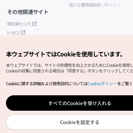
個人位置情報取扱いポリシー
その他関連サイト
韓国観光公社
K-MICE
本ウェブサイトではCookieを使用しています。
本ウェブサイトでは、サイトの利便性を向上させるためにCookieを使用
Cookieの収集に同意される場合は「同意する」ボタンをクリックしてく
Copyright (c) Korea Tourism Organization All Rights
Cookieに関する詳細および使用目的については
Cookieポリシー
をご覧く
Reserved.
サイトエラー報告
公式メール
japanese@knto.or.kr
すべてのCookieを受け入れる
Cookieを設定する