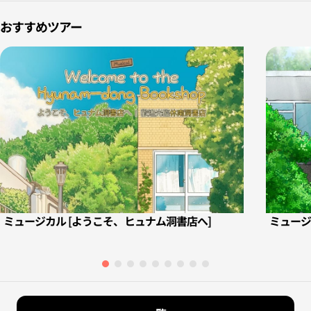
おすすめツアー
ミュージカル [ようこそ、ヒュナム洞書店へ]
ミュージ