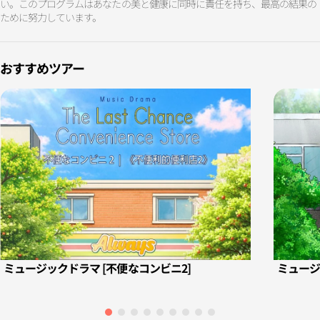
い。このプログラムはあなたの美と健康に同時に責任を持ち、最高の結果の
ために努力しています。
おすすめツアー
ミュージックドラマ [不便なコンビニ2]
ミュージ