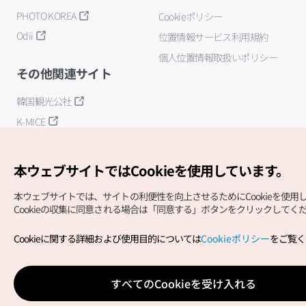
PHOTO KOREA
Cookieポリシー
Odii
位置情報サービス利用規約
個人位置情報取扱いポリシー
その他関連サイト
韓国観光公社
K-MICE
本ウェブサイトではCookieを使用しています。
本ウェブサイトでは、サイトの利便性を向上させるためにCookieを使用
Cookieの収集に同意される場合は「同意する」ボタンをクリックしてく
Copyright (c) Korea Tourism Organization All Rights
Cookieに関する詳細および使用目的については
Cookieポリシー
をご覧く
Reserved.
サイトエラー報告
公式メール
japanese@knto.or.kr
すべてのCookieを受け入れる