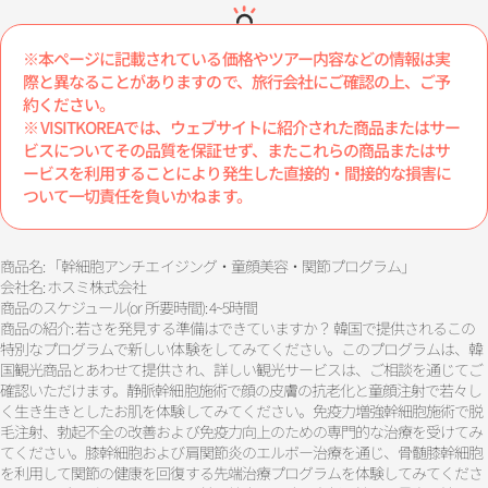
※本ページに記載されている価格やツアー内容などの情報は実
際と異なることがありますので、旅行会社にご確認の上、ご予
約ください。
※ VISITKOREAでは、ウェブサイトに紹介された商品またはサー
ビスについてその品質を保証せず、またこれらの商品またはサ
ービスを利用することにより発生した直接的・間接的な損害に
ついて一切責任を負いかねます。
商品名: 「幹細胞アンチエイジング・童顔美容・関節プログラム」
会社名: ホスミ株式会社
商品のスケジュール(or 所要時間): 4~5時間
商品の紹介: 若さを発見する準備はできていますか？ 韓国で提供されるこの
特別なプログラムで新しい体験をしてみてください。このプログラムは、韓
国観光商品とあわせて提供され、詳しい観光サービスは、ご相談を通じてご
確認いただけます。静脈幹細胞施術で顔の皮膚の抗老化と童顔注射で若々し
く生き生きとしたお肌を体験してみてください。免疫力増強幹細胞施術で脱
毛注射、勃起不全の改善および免疫力向上のための専門的な治療を受けてみ
てください。膝幹細胞および肩関節炎のエルボー治療を通じ、骨髄膝幹細胞
を利用して関節の健康を回復する先端治療プログラムを体験してみてくださ