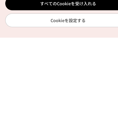
すべてのCookieを受け入れる
Cookieを設定する
お役立ち情報
サービス
HOME
旅行情報
旅行テーマ
マイページ
公式アプリ「VISITKOREA」
利用規約
1330観光通訳案内
FAQ
観光資料ダウンロード
プライバシーポリシー
デジタルブック／電子書籍
Cookieの設定
PHOTO KOREA
Cookieポリシー
Odii
位置情報サービス利用規約
個人位置情報取扱いポリシー