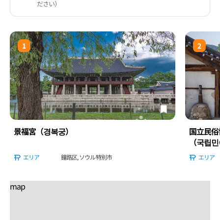
ださい）
1
2
景福宮（경복궁）
国立民俗
（국립민
관）
エリア
鐘路区, ソウル特別市
エリア
map