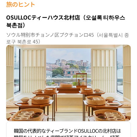
旅のヒント
OSULLOCティーハウス北村店（오설록 티하우스
북촌점）
ソウル特別市チョンノ区プクチョンロ45（서울특별시 종
로구 북촌로 45）
韓国の代表的なティーブランドOSULLOCの北村店は