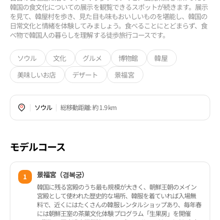
韓国の食文化についての展示を観覧できるスポットが続きます。展示
を見て、韓屋村を歩き、見た目も味もおいしいものを堪能し、韓国の
日常文化と情緒を体験してみましょう。食べることにとどまらず、食
べ物で韓国人の暮らしを理解する徒歩旅行コースです。
ソウル
文化
グルメ
博物館
韓屋
美味しいお店
デザート
景福宮
ソウル
総移動距離
: 約 1.9 km
モデルコース
景福宮（경복궁）
1
韓国に残る宮殿のうち最も規模が大きく、朝鮮王朝のメイン
宮殿として使われた歴史的な場所、韓服を着ていれば入場無
料で、近くにはたくさんの韓服レンタルショップあり、毎年春
には朝鮮王室の茶菓文化体験プログラム「生果房」を開催