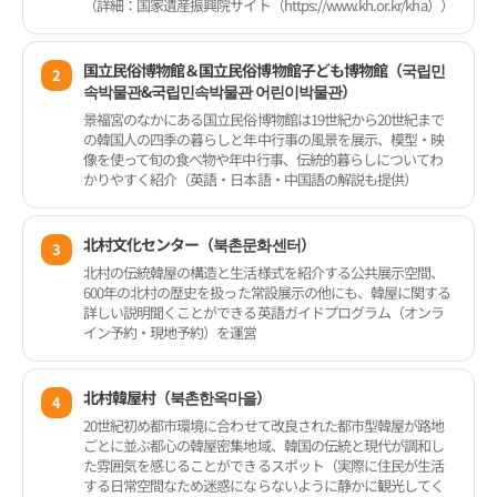
（詳細：国家遺産振興院サイト（https://www.kh.or.kr/kha））
国立民俗博物館＆国立民俗博物館子ども博物館（국립민
2
속박물관&국립민속박물관 어린이박물관）
景福宮のなかにある国立民俗博物館は19世紀から20世紀まで
の韓国人の四季の暮らしと年中行事の風景を展示、模型・映
像を使って旬の食べ物や年中行事、伝統的暮らしについてわ
かりやすく紹介（英語・日本語・中国語の解説も提供）
北村文化センター（북촌문화센터）
3
北村の伝統韓屋の構造と生活様式を紹介する公共展示空間、
600年の北村の歴史を扱った常設展示の他にも、韓屋に関する
詳しい説明聞くことができる英語ガイドプログラム（オンラ
イン予約・現地予約）を運営
北村韓屋村（북촌한옥마을）
4
20世紀初め都市環境に合わせて改良された都市型韓屋が路地
ごとに並ぶ都心の韓屋密集地域、韓国の伝統と現代が調和し
た雰囲気を感じることができるスポット（実際に住民が生活
する日常空間なため迷惑にならないように静かに観光してく