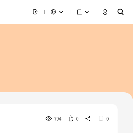
794
0
0