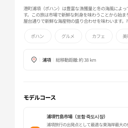
港町浦項（ポハン）は豊富な漁獲量と冬の海風によっ
す。この旅は市場で新鮮な刺身を味わうことから始ま
屋台通りで新鮮な海産物の盛り合わせを味わいます。
ポハン
グルメ
カフェ
美
浦項
総移動距離
: 約 38 km
モデルコース
浦項竹島市場（포항 죽도시장）
浦項旅行の出発点として最適な東海岸最大の