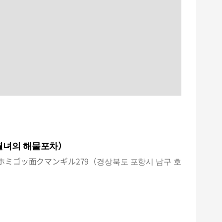
녀의 해물포차）
ミゴッ面クマンギル279（경상북도 포항시 남구 호