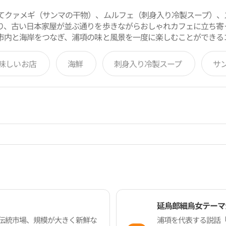
てクァメギ（サンマの干物）、ムルフェ（刺身入り冷製スープ）、
り、古い日本家屋が並ぶ通りを歩きながらおしゃれカフェに立ち寄
市内と海岸をつなぎ、浦項の味と風景を一度に楽しむことができる
味しいお店
海鮮
刺身入り冷製スープ
サ
延烏郎細烏女テーマ
伝統市場、規模が大きく新鮮な
浦項を代表する説話