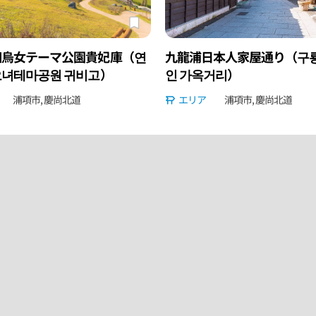
細烏女テーマ公園貴妃庫（연
九龍浦日本人家屋通り（구룡
녀테마공원 귀비고）
인 가옥거리）
浦項市, 慶尚北道
エリア
浦項市, 慶尚北道