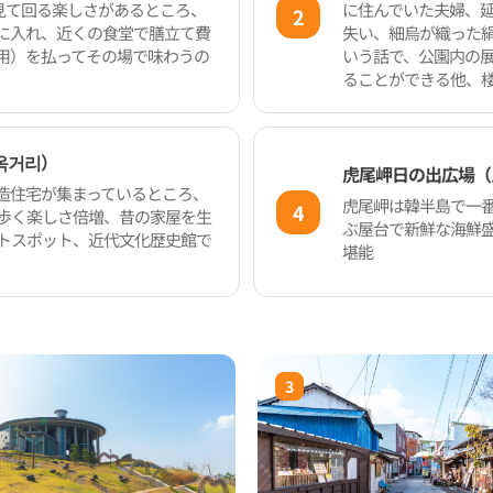
見て回る楽しさがあるところ、
に住んでいた夫婦、
2
に入れ、近くの食堂で膳立て費
失い、細烏が織った
用）を払ってその場で味わうの
いう話で、公園内の展
ることができる他、
옥거리）
虎尾岬日の出広場（
造住宅が集まっているところ、
虎尾岬は韓半島で一
4
歩く楽しさ倍増、昔の家屋を生
ぶ屋台で新鮮な海鮮
トスポット、近代文化歴史館で
堪能
3