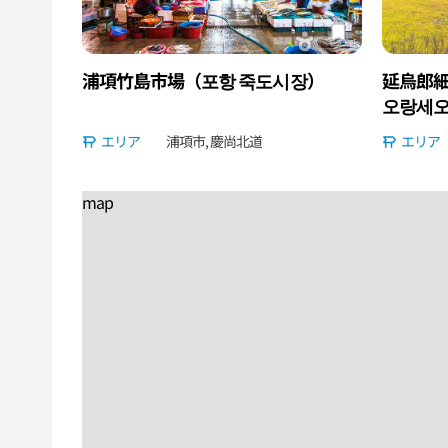
浦項竹島市場（포항 죽도시장）
延烏郎
오랑세오
エリア
浦項市, 慶尚北道
エリア
map