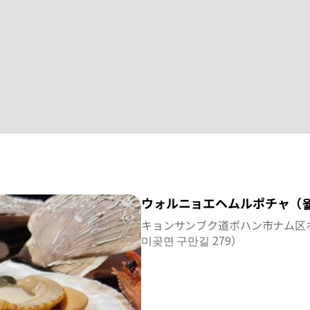
ウォルニョエヘムルポチャ（월
キョンサンブク道ポハン市ナム区ホ
미곶면 구만길 279）