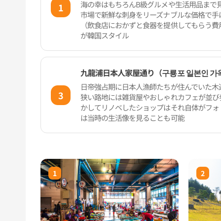
海の幸はもちろんB級グルメや生活用品まで
1
市場で新鮮な刺身をリーズナブルな価格で手
（飲食店におかずと食器を提供してもらう費
が韓国スタイル
九龍浦日本人家屋通り（구룡포 일본인 가
日帝強占期に日本人漁師たちが住んでいた木
3
狭い路地には雑貨屋やおしゃれカフェが並び
かしてリノベしたショップはそれ自体がフォ
は当時の生活像を見ることも可能
1
2