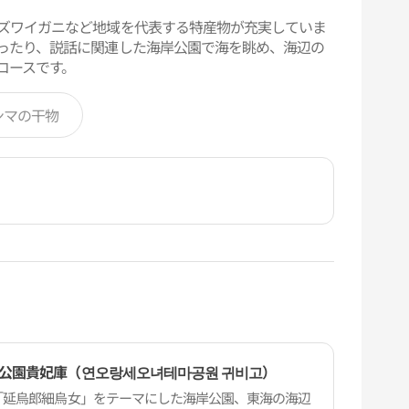
ズワイガニなど地域を代表する特産物が充実していま
ったり、説話に関連した海岸公園で海を眺め、海辺の
コースです。
ンマの干物
公園貴妃庫（연오랑세오녀테마공원 귀비고）
「延烏郎細烏女」をテーマにした海岸公園、東海の海辺