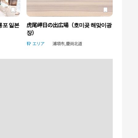
포 일본
虎尾岬日の出広場（호미곶 해맞이광
장）
エリア
浦項市, 慶尚北道