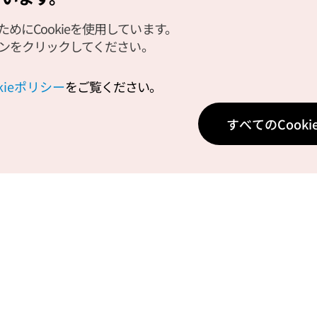
にCookieを使用しています。
タンをクリックしてください。
okieポリシー
をご覧ください。
すべてのCook
お役立ち情報
サービス
公式アプリ「VISITKOREA」
利用規約
1330観光通訳案内
FAQ
観光資料ダウンロード
プライバシ