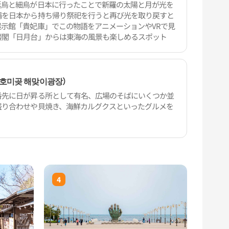
延烏と細烏が日本に行ったことで新羅の太陽と月が光を
絹を日本から持ち帰り祭祀を行うと再び光を取り戻すと
示館「貴妃庫」でこの物語をアニメーションやVRで見
楼閣「日月台」からは東海の風景も楽しめるスポット
호미곶 해맞이광장）
番先に日が昇る所として有名、広場のそばにいくつか並
盛り合わせや貝焼き、海鮮カルグクスといったグルメを
4