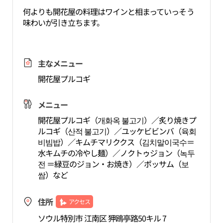
何よりも開花屋の料理はワインと相まっていっそう
味わいが引き立ちます。
主なメニュー
開花屋プルコギ
メニュー
開花屋プルコギ（개화옥 불고기）／炙り焼きプ
ルコギ（산적 불고기）／ユッケビビンバ（육회
비빔밥）／キムチマリククス（김치말이국수＝
水キムチの冷やし麺）／ノクトゥジョン（녹두
전 ＝緑豆のジョン・お焼き）／ポッサム（보
쌈）など
住所
アクセス
ソウル特別市 江南区 狎鴎亭路50キル 7