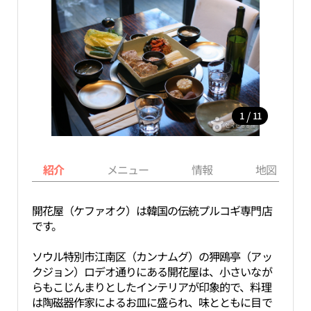
/
1
11
紹介
メニュー
情報
地図
開花屋（ケファオク）は韓国の伝統プルコギ専門店
です。
ソウル特別市江南区（カンナムグ）の狎鴎亭（アッ
クジョン）ロデオ通りにある開花屋は、小さいなが
らもこじんまりとしたインテリアが印象的で、料理
は陶磁器作家によるお皿に盛られ、味とともに目で