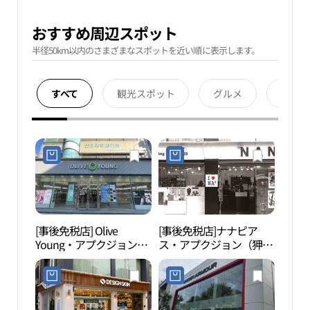
おすすめ周辺スポット
半径50km以内のさまざまなスポットを近い順に表示します。
すべて
観光スポット
グルメ
宿泊
[事後免税店] Olive
[事後免税店]ナナピア
狎鴎
Young・アプクジョン
ス・アプクジョン（狎鴎
정 로
（狎鴎亭）ロデオ店(올
亭）店(나나피어싱 압구
리브영 압구정로데오점)
정점)