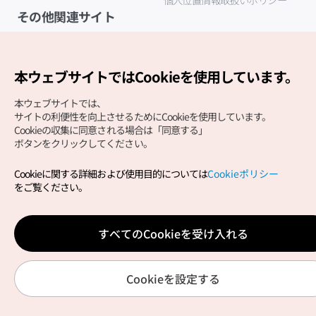
その他関連サイト
韓国観光公社
K-MICE
本ウェブサイトではCookieを使用しています。
本ウェブサイトでは、
サイトの利便性を向上させるためにCookieを使用しています。
Cookieの収集に同意される場合は「同意する」
ボタンをクリックしてください。
Cookieに関する詳細および使用目的については
Cookieポリシー
Copyright (c) Korea Tourism Organization All Rights
をご覧ください。
Reserved.
サイトエラー報告
公式メール
japanese@knto.or.kr
すべてのCookieを受け入れる
Cookieを設定する