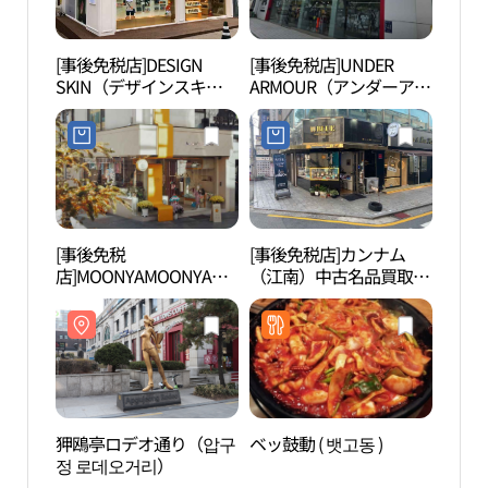
[事後免税店]DESIGN
[事後免税店]UNDER
フィ
SKIN（デザインスキ
ARMOUR（アンダーアー
W（
ン）・アプクジョン（狎
マー）(언더아머 압구정
鴎亭）店(디자인스킨 압
점)
구정점)
[事後免税
[事後免税店]カンナム
コリ
店]MOONYAMOONYA（
（江南）中古名品買取ブ
리아
ムニャムニャ）フラッグ
ルー(강남중고명품매입
シップストア(무냐무냐
블루)
플래그십스토어)
狎鴎亭ロデオ通り（압구
ベッ鼓動 ( 뱃고동 )
島山
정 로데오거리）