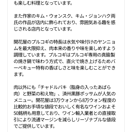
も楽しむ料理となっています。
また作家のキム・ウォンスク、キム・ジョンハク両
氏の作品が店内に飾られており、雰囲気ある趣を感
じされる店内となっています。
開花屋のプルコギの特長は水気や味付けのヤンニョ
ムを最大限抑え、肉本来の香りや味を楽しめすよう
調理しています。プルコギはプルコギ専用の真鍮製
の焼き鍋で味わう方式で、直火で焼き上げるためバ
ーベキュー特有の香ばしさと味を楽しむことができ
ます。
肉以外にも「チャドルバキ（脂身の入ったあばら
肉）と野菜の和え物」、済州黒豚ポッサムが人気の
メニュー。開花屋は3万ウォンから8万ウォン程度の
比較的お手頃な値段でおいしく有名なワインおよそ
50銘柄も用意しており、ワイン輸入業者との直接取
引により流通マージンを減らしリーゾナブルな値段
でご提供しています。