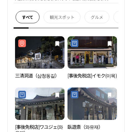
すべて
観光スポット
グルメ
宿泊
三清洞道（삼청동길）
[事後免税店]イモク(이목)
三清
[事後免税店]ワユジェ(와
臥遊斎（와유재）
ソウ