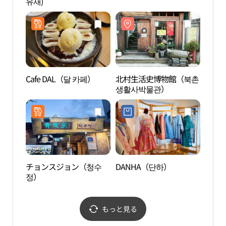
유재)
ター
심등
산）
Cafe DAL（달 카페）
北村生活史博物館（북촌
K.O.
생활사박물관）
혜갤
チョンスジョン（청수
DANHA（단하）
DIALO
정）
北村
북촌
もっと見る