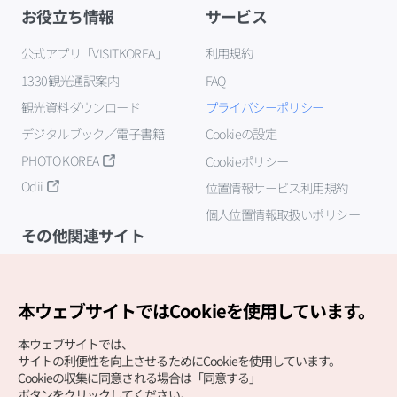
お役立ち情報
サービス
公式アプリ「VISITKOREA」
利用規約
1330観光通訳案内
FAQ
観光資料ダウンロード
プライバシーポリシー
デジタルブック／電子書籍
Cookieの設定
PHOTO KOREA
Cookieポリシー
Odii
位置情報サービス利用規約
個人位置情報取扱いポリシー
その他関連サイト
韓国観光公社
K-MICE
本ウェブサイトではCookieを使用しています。
本ウェブサイトでは、
サイトの利便性を向上させるためにCookieを使用しています。
Cookieの収集に同意される場合は「同意する」
ボタンをクリックしてください。