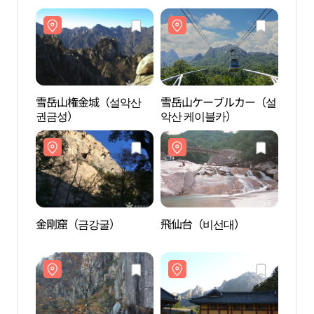
雪岳山権金城（설악산
雪岳山ケーブルカー（설
雪岳
권금성）
악산 케이블카）
권금
金剛窟（금강굴）
飛仙台（비선대）
金剛