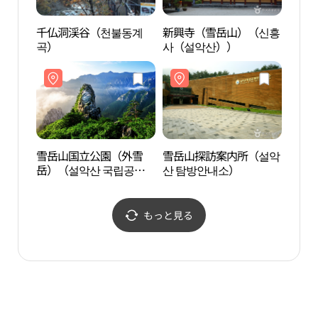
千仏洞渓谷（천불동계
新興寺（雪岳山）（신흥
千仏
곡）
사（설악산））
곡）
雪岳山国立公園（外雪
雪岳山探訪案内所（설악
雪岳
岳）（설악산 국립공원
산 탐방안내소）
岳）
(외설악)）
(외설
もっと見る