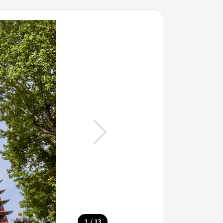
/
1
13