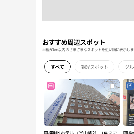
おすすめ周辺スポット
半径50km以内のさまざまなスポットを近い順に表示しま
すべて
観光スポット
グル
東横INNホテル（釜山駅2）（토요코
[事後