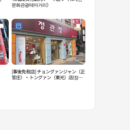
문화관광테마거리）
문화관광테마거리）
）
[事後免税店] チョングァンジャン（正
釜山中央公園（부산
官庄）・トングァン（東光）店(정관
장 동광점)