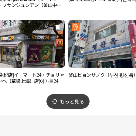
・プサンジュンアン（釜山中
(라치나타 부산중앙점)
後免税店]イーマート24・チョリャ
釜山ピョンサノク（부산 평산옥
ンヘ（草梁上海）店(이마트24 초
해점)
もっと見る