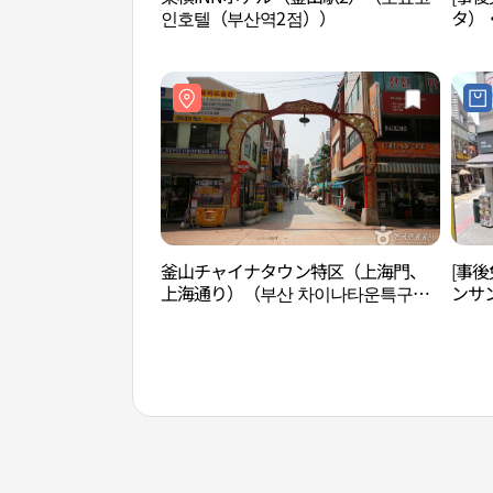
인호텔（부산역2점））
タ）
央）店
釜山チャイナタウン特区（上海門、
[事
上海通り）（부산 차이나타운특구
ンサ
（상해문.상해거리））
량상