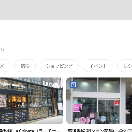
す。
メ
宿泊
ショッピング
イベント
レ
免税店]La Chinata（ラ・チナー
[事後免税店]タオン薬局(다온약국