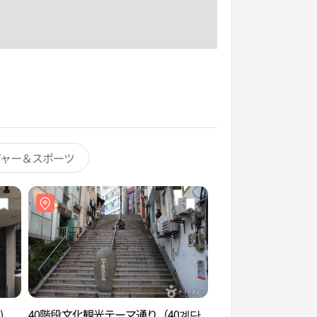
ジャー＆スポーツ
)
40階段文化観光テーマ通り（40계단
40階段文化観光テー