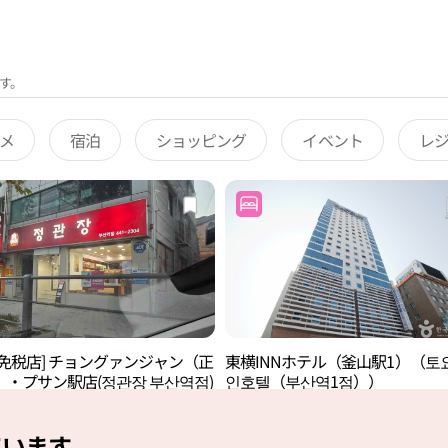
す。
メ
宿泊
ショッピング
イベント
レ
後免税店] チョングァンジャン（正
東横INNホテル（釜山駅1）（토
）・プサン駅店(정관장 부산역점)
인호텔（부산역1점））
ています。