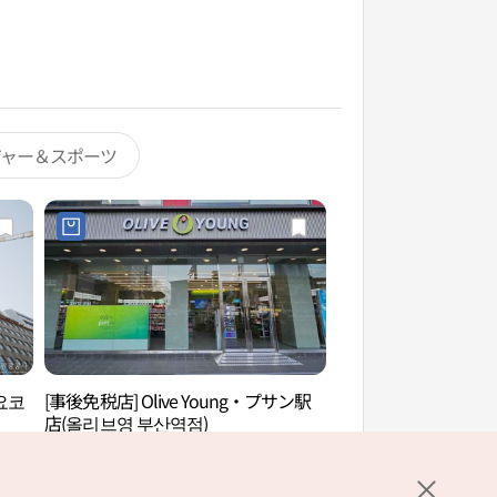
ジャー＆スポーツ
요코
[事後免税店] Olive Young・プサン駅
釜山チャイナタウン
店(올리브영 부산역점)
上海通り）（부산 
（상해문.상해거리