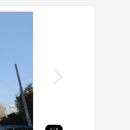
/
1
6