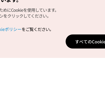
にCookieを使用しています。
タンをクリックしてください。
okieポリシー
をご覧ください。
後免税店]イーマート24・チョリャ
ザ·ポートホテル (더포트호텔)
すべてのCook
ンヘ（草梁上海）店(이마트24 초
해점)
もっと見る