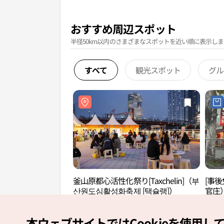
おすすめ周辺スポット
半径50km以内のさまざまなスポットを近い順に表示しま
すべて
観光スポット
グル
釜山原都心活性化祭り[Taxchelin]（부
[事
산원도심활성화축제 [택슐랭]）
官庄
本ウェブサイトではCookieを使用し