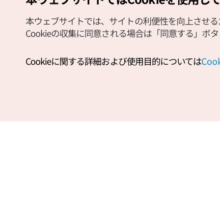
本ウェブサイトでは、サイトの利便性を向上させるため
Cookieの収集に同意される場合は「同意する」ボ
Cookieに関する詳細および使用目的については
Co
釜山チャイナタウン特区（上海門、
[事
上海通り）（부산 차이나타운특구
ンサ
（상해문.상해거리））
량상