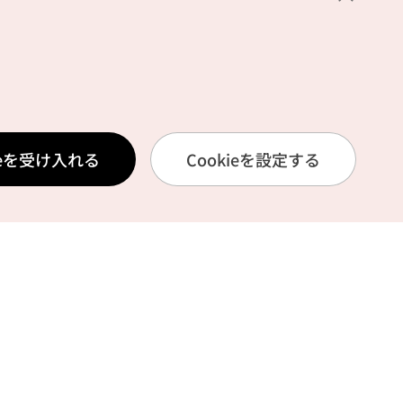
釜山ピョンサノク（부산 평산옥）
張起呂記念館（장기
ieを受け入れる
Cookieを設定する
터）