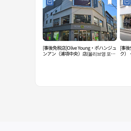
[事後免税店]Olive Young・ポハンジュ
[事後
ンアン（浦項中央）店(올리브영 포항
ク）
중앙점)
워크 