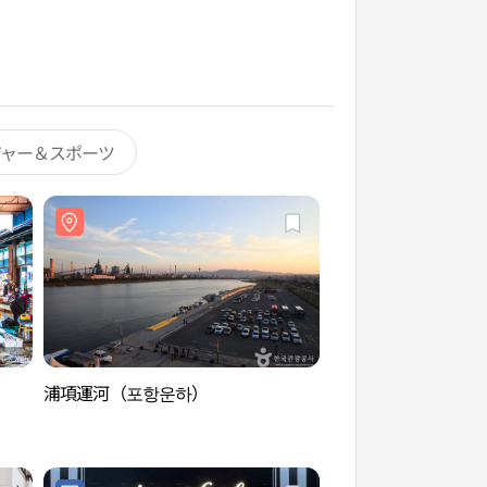
ジャー＆スポーツ
浦項運河（포항운하）
浦項運河（포항운하