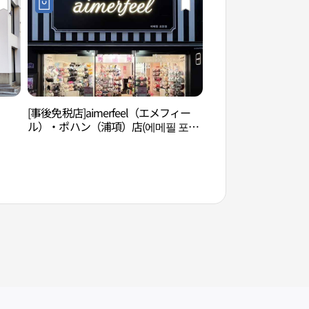
[事後免税店]aimerfeel（エメフィー
スペースウォーク（
ル）・ポハン（浦項）店(에메필 포항
점)