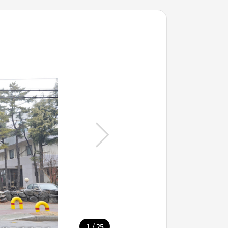
/
1
25