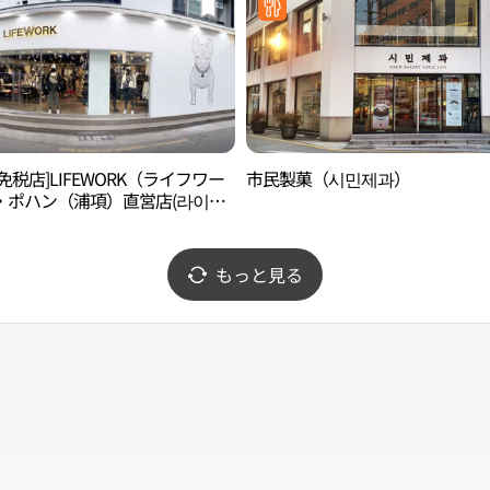
免税店]LIFEWORK（ライフワー
市民製菓（시민제과）
・ポハン（浦項）直営店(라이프
포항직영점)
もっと見る