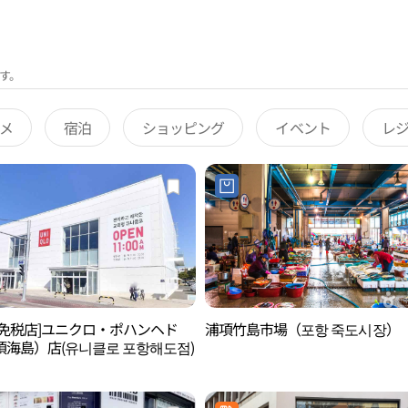
す。
メ
宿泊
ショッピング
イベント
レ
後免税店]ユニクロ・ポハンヘド
浦項竹島市場（포항 죽도시장）
項海島）店(유니클로 포항해도점)