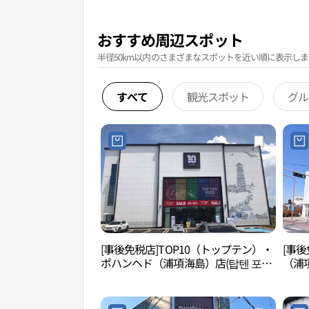
おすすめ周辺スポット
半径50km以内のさまざまなスポットを近い順に表示しま
すべて
観光スポット
グル
[事後免税店]TOP10（トップテン）・
[事
ポハンヘド（浦項海島）店(탑텐 포항
（浦
해도점)