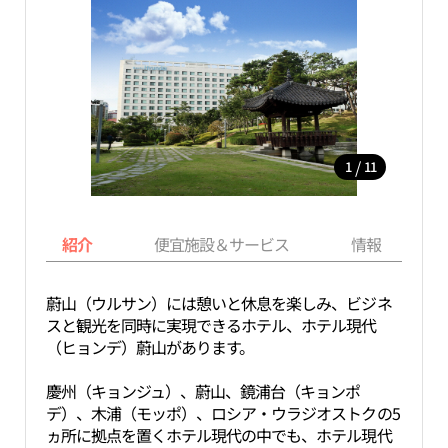
/
1
11
紹介
便宜施設＆サービス
情報
蔚山（ウルサン）には憩いと休息を楽しみ、ビジネ
スと観光を同時に実現できるホテル、ホテル現代
（ヒョンデ）蔚山があります。
慶州（キョンジュ）、蔚山、鏡浦台（キョンポ
デ）、木浦（モッポ）、ロシア・ウラジオストクの5
ヵ所に拠点を置くホテル現代の中でも、ホテル現代