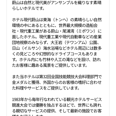
蔚山は自然と現代美がアンサンブルを織りなす素晴
らしいホテルです。
ホテル現代蔚山は東海（トンへ）の素晴らしい自然
環境の中にあるとともに、世界最大規模の造船会
社・現代重工業がある蔚山・尾浦湾（ミポワン）に
面したホテル。現代重工業や現代自動車などの産業
団地視察のみならず、大王岩（テワンアム）公園、
日山（イルサン）海水浴場などホテル周辺には数多
くの見どころや幻想的なドライブコースもありま
す。ホテル内にも竹林や人工の滝などを設け、訪れ
たお客様に趣ある風景をご提供しています。
また当ホテルは第32回全国技能競技大会料理部門で
金メダルと獲得、外国からのお客様の嗜好に合わせ
た料理やサービスをご提供しています。
1983年から毎年行なわれている観光ホテルサービス
競進大会では優勝を独占するほどで、世界にも誇れ
る親切なサービスの提供、そして最新の施設でお客