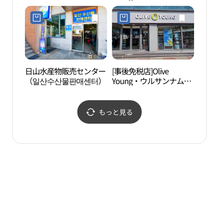
ン（東蔚山）店(LG전자
山）テラスパーク店(올
베스트샵 동울산점)
리브영 울산테라스파크
점)
日山水産物販売センター
[事後免税店]Olive
瑟島
（일산수산물판매센터）
Young・ウルサンナムモ
ク（蔚山南牧）店(올리
브영 울산남목점)
もっと見る