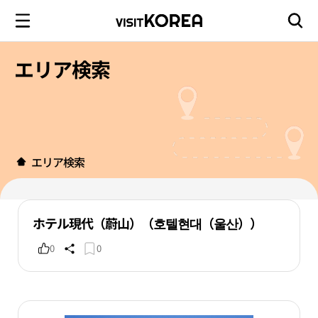
エリア検索
エリア検索
ホテル現代（蔚山）（호텔현대（울산））
0
0