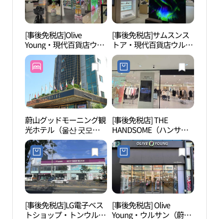
[事後免税店]Olive
[事後免税店]サムスンス
日山
Young・現代百貨店ウル
トア・現代百貨店ウルサ
（일
サン（蔚山）店東区(올
ンドング（蔚山東区）店
산）
리브영 현대백화점 울산
(삼성스토어 현대백화점
점 동구)
울산 동구점)
蔚山グッドモーニング観
[事後免税店] THE
大王
光ホテル（울산 굿모닝
HANDSOME（ハンサ
원）
관광호텔）
ム）アウトレットFxタイ
ム・現代百貨店ウルサン
（蔚山）店東区(한섬 아
울렛 Fx 타임 현대백화점
울산점 동구)
[事後免税店]LG電子ベス
[事後免税店] Olive
蔚山
トショップ・トンウルサ
Young・ウルサン（蔚
（울