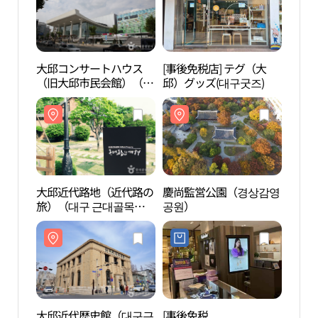
大邱コンサートハウス
[事後免税店] テグ（大
大邱
（旧大邱市民会館）（대
邱）グッズ(대구굿즈)
（旧
구콘서트하우스（구.대
구콘
구시민회관））
구시
大邱近代路地（近代路の
慶尚監営公園（경상감영
慶尚
旅）（대구 근대골목
공원）
공원
（근대로의 여행））
大邱近代歴史館（대구근
[事後免税
大邱