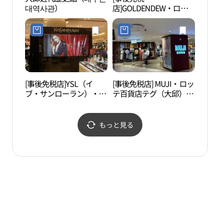
대역사관）
店]GOLDENDEW・ロッ
술발
テ百貨店テグ（大邱）店
(골든듀 롯데백화점 대구
점)
[事後免税店]YSL（イ
[事後免税店] MUJI・ロッ
大邱
ブ・サンローラン）・ロ
テ百貨店テグ（大邱）店
동성
ッテ百貨店テグ（大邱）
(MUJI 롯데백화점 대구
店(입생로랑 롯데백화점
점)
대구점)
もっと見る