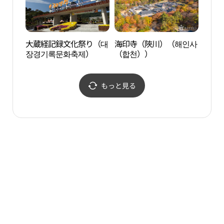
大蔵経記録文化祭り（대
海印寺（陜川）（해인사
伽倻
장경기록문화축제）
（합천））
소리
もっと見る