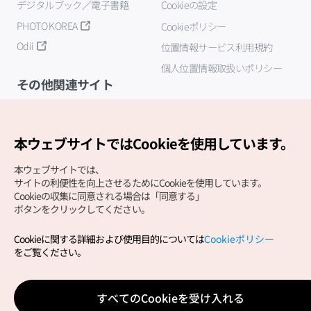
デジタルブック／電子書籍
Cookieの設定
PHOTO KOREA
Cookieポリシー
Odii
位置情報サービス利用規約
個人位置情報取扱いポリシー
その他関連サイト
韓国観光公社
K-MICE
本ウェブサイトではCookieを使用しています。
本ウェブサイトでは、
サイトの利便性を向上させるためにCookieを使用しています。
Cookieの収集に同意される場合は「同意する」
ボタンをクリックしてください。
Cookieに関する詳細および使用目的については
Cookieポリシー
Copyright (c) Korea Tourism Organization All Rights
をご覧ください。
Reserved.
サイトエラー報告
公式メール
japanese@knto.or.kr
すべてのCookieを受け入れる