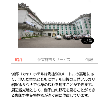
/
1
23
紹介
便宜施設＆サービス
情報
伽倻（カヤ）ホテルは海抜560メートルの高地にあ
り、澄んだ空気とともにホテル自慢の天然アルカリ
岩盤水サウナで心身の疲れを癒すことができます。
周辺観光地として、伽倻山の野花を見ることができ
る伽倻野生花植物園が直ぐ前に位置しています。