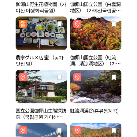
伽倻山野生花植物園（가
伽倻山国立公園（白雲洞
伽倻
야산 야생화식물원）
地区）（가야산국립공원
야산
（백운동 지구））
農家グルメ店 蜜 （농가
伽倻山国立公園（紅流
伽倻
맛집 밀）
洞、清涼洞地区）（가야
洞、
산국립공원（홍류동,청
산국
량동지구））
량동
国立公園伽倻山生態探訪
紅流洞渓谷(홍류동계곡)
紅流洞
院（국립공원 가야산생
태탐방원）