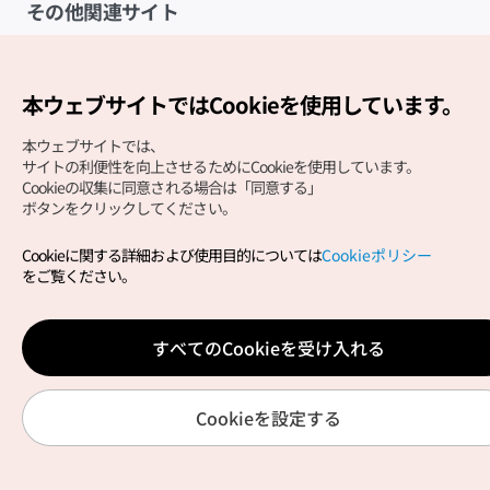
その他関連サイト
韓国観光公社
K-MICE
本ウェブサイトではCookieを使用しています。
本ウェブサイトでは、
サイトの利便性を向上させるためにCookieを使用しています。
Cookieの収集に同意される場合は「同意する」
ボタンをクリックしてください。
Cookieに関する詳細および使用目的については
Cookieポリシー
Copyright (c) Korea Tourism Organization All Rights
をご覧ください。
Reserved.
サイトエラー報告
公式メール
japanese@knto.or.kr
すべてのCookieを受け入れる
Cookieを設定する