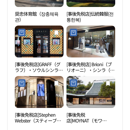
奨忠体育館（장충체육
[事後免税店]伝統韓服(전
春風
관）
통한복)
장）
[事後免税店]GRAFF（グ
[事後免税店] Brioni（ブ
礼智
ラフ）・ソウルシンラ
リオーニ）・シンラ（新
（新羅）ホテル(그라프
羅）ホテル店(브리오니
서울신라호텔)
신라호텔점)
[事後免税店]Stephen
[事後免税
光熙
Webster（スティーブ
店]MOYNAT（モワ
ン・ウェブスター）(스
ナ）・シンラ（新羅）ホ