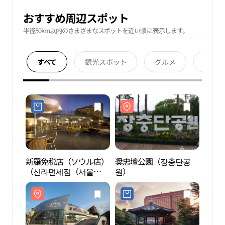
おすすめ周辺スポット
半径50km以内のさまざまなスポットを近い順に表示します。
すべて
観光スポット
グルメ
宿泊
新羅免税店（ソウル店）
奨忠壇公園（장충단공
奨忠
（신라면세점（서울
원）
원）
점））