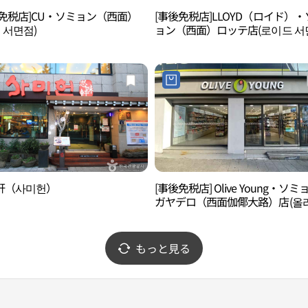
後免税店]CU・ソミョン（西面）
[事後免税店]LLOYD（ロイド）
U 서면점)
ョン（西面）ロッテ店(로이드 서
데점)
軒（사미헌）
[事後免税店] Olive Young・ソミ
ガヤデロ（西面伽倻大路）店(올
영 서면가야대로점)
もっと見る