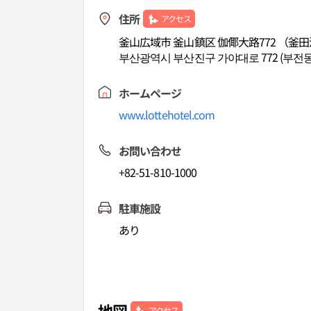
住所
アクセス
釜山広域市 釜山鎮区 伽倻大路772 （釜
부산광역시 부산진구 가야대로 772 (부전동
ホームページ
www.lottehotel.com
お問い合わせ
+82-51-810-1000
駐車施設
あり
地図
アクセス