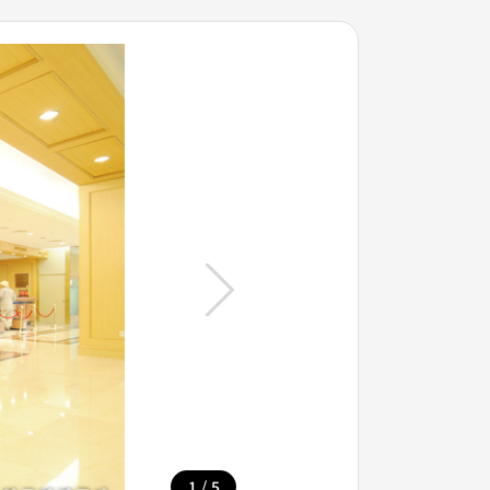
/
1
5