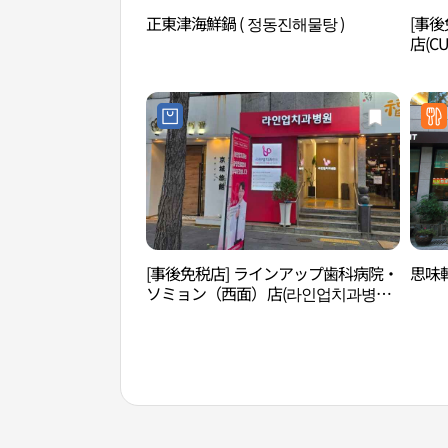
正東津海鮮鍋 ( 정동진해물탕 )
[事
店(C
[事後免税店] ラインアップ歯科病院・
思味
ソミョン（西面）店(라인업치과병원
서면)