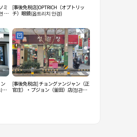
・ソミ
[事後免税店]OPTRICH（オプトリッ
セブンラックカジノ
면 롯
チ）眼鏡(옵트리치 안경)
店）（세븐럭카지노
점））
ョン
[事後免税店] チョングァンジャン（正
国立釜山国楽院（국
리브
官庄）・プジョン（釜田）店(정관장
부전점)