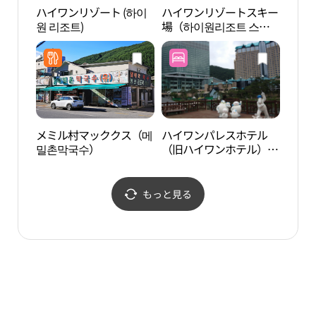
ハイワンリゾート (하이
ハイワンリゾートスキー
没雲
원 리조트)
場（하이원리조트 스키
（정
장）
メミル村マッククス（메
ハイワンパレスホテル
小金
밀촌막국수）
（旧ハイワンホテル）
地質
（하이원 팰리스호텔
원고
（구 하이원호텔））
원）
もっと見る