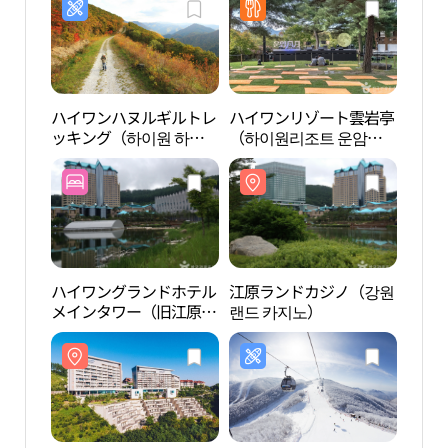
ハイワンハヌルギルトレ
ハイワンリゾート雲岩亭
江原
ッキング（하이원 하늘
（하이원리조트 운암
랜드 
길 트레킹）
정）
ハイワングランドホテル
江原ランドカジノ（강원
三炭
メインタワー（旧江原ラ
랜드 카지노）
아트
ンドホテル）（하이원
그랜드 호텔 메인타워
（구 강원랜드호텔））