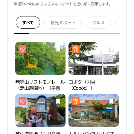
半径50km以内のさまざまなスポットを近い順に表示します。
すべて
観光スポット
グルメ
宿泊
無等山リフトモノレール
コボク（커볶
無等
（芝山遊園地）（무등산
（Coboc））
（芝
리프트모노레일（지산유
리프
원지））
원지
芝山遊園地（지산유원
ムルレバンアボリバプ
De 