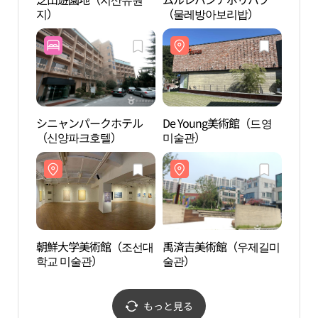
지）
（물레방아보리밥）
미술
シニャンパークホテル
De Young美術館（드영
禹済
（신양파크호텔）
미술관）
술관
朝鮮大学美術館（조선대
禹済吉美術館（우제길미
旅行者
학교 미술관）
술관）
집）
もっと見る