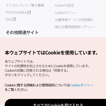
デジタルブック／電子書籍
Cookieの設定
PHOTO KOREA
Cookieポリシー
Odii
位置情報サービス利用規約
個人位置情報取扱いポリシー
その他関連サイト
韓国観光公社
K-MICE
本ウェブサイトではCookieを使用しています。
本ウェブサイトでは、
サイトの利便性を向上させるためにCookieを使用しています。
Cookieの収集に同意される場合は「同意する」
ボタンをクリックしてください。
Cookieに関する詳細および使用目的については
Cookieポリシー
Copyright (c) Korea Tourism Organization All Rights
をご覧ください。
Reserved.
サイトエラー報告
公式メール
japanese@knto.or.kr
すべてのCookieを受け入れる