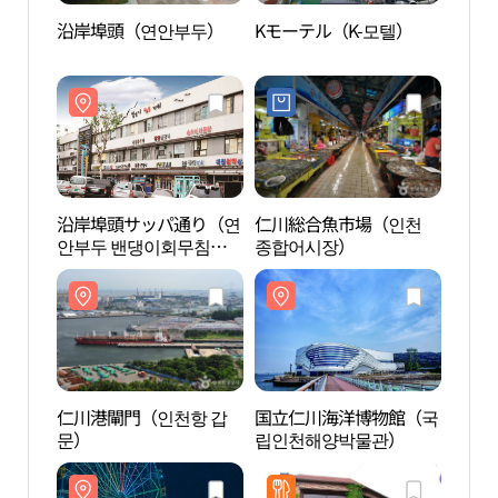
沿岸埠頭（연안부두）
Kモーテル（K-모텔）
沿岸
沿岸埠頭サッパ通り（연
仁川総合魚市場（인천
仁川
안부두 밴댕이회무침거
종합어시장）
문）
리）
仁川港閘門（인천항 갑
国立仁川海洋博物館（국
月尾
문）
립인천해양박물관）
テー
랜드