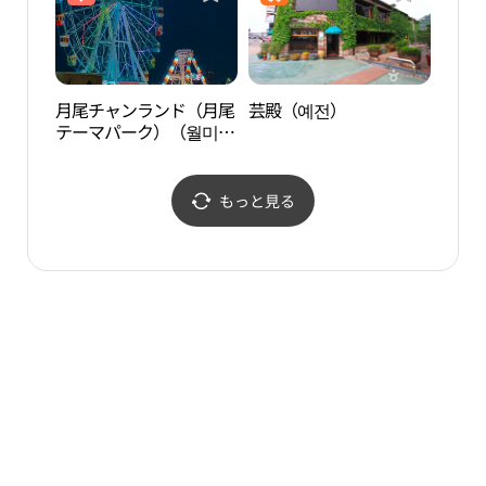
月尾チャンランド（月尾
芸殿（예전）
マイ
テーマパーク）（월미짱
랜드（월미테마파크））
もっと見る