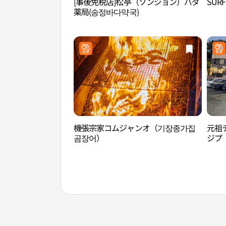
[事後免税店]松亭（ソンジョン）バダ
SURF
薬局(송정바다약국)
機張宗家コムジャンオ（기장종가집
元祖
곰장어）
ジプ