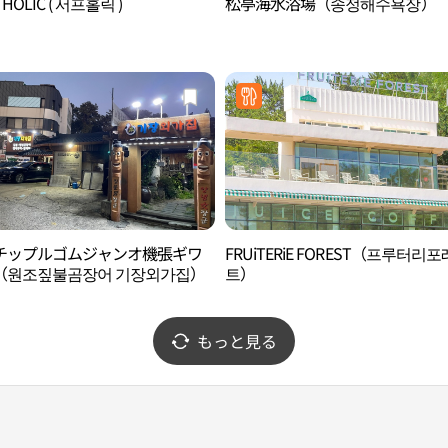
 HOLIC ( 서프홀릭 )
松亭海水浴場（송정해수욕장）
チップルゴムジャンオ機張ギワ
FRUiTERiE FOREST（프루터리
（원조짚불곰장어 기장외가집）
트）
もっと見る