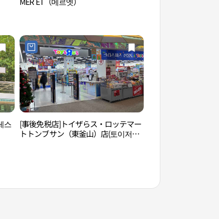
MER ET（메르엣）
松亭海水浴場（송정
포레스
[事後免税店]トイザらス・ロッテマー
水産科学館（釜山）
トトンブサン（東釜山）店(토이저러
（부산））
스 롯데마트 동부산점)