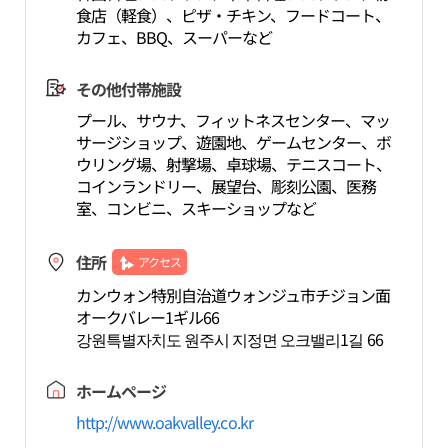
食店（軽食）、ピザ・チキン、フードコート、
カフェ、BBQ、スーパーなど
その他付帯施設
プール、サウナ、フィットネスセンター、マッ
サージショップ、遊園地、ゲームセンター、ボ
ウリング場、射撃場、卓球場、テニスコート、
コインランドリー、展望台、彫刻公園、医務
室、コンビニ、スキーショップなど
住所
アクセス
カンウォン特別自治道ウォンジュ市チジョン面
オークバレー1ギル66
강원특별자치도 원주시 지정면 오크밸리1길 66
ホームページ
http://www.oakvalley.co.kr