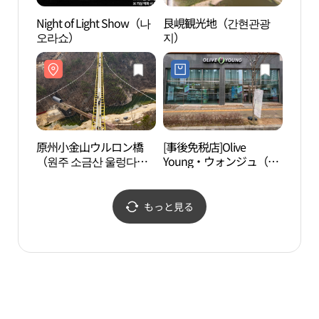
Night of Light Show（나
艮峴観光地（간현관광
原州
오라쇼）
지）
ー 
（원
밸리 
장）
原州小金山ウルロン橋
[事後免税店]Olive
横城
（원주 소금산 울렁다
Young・ウォンジュ（原
（豊
리）
州）企業都市店(올리브
풍수
영 원주기업도시점)
성당
もっと見る