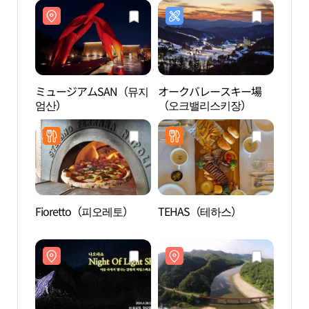
ミュージアムSAN（뮤지
オークバレースキー場
ミュ
엄산）
（오크밸리스키장）
엄산
Fioretto（피오레토）
TEHAS（테하스）
原州
（원주
리）