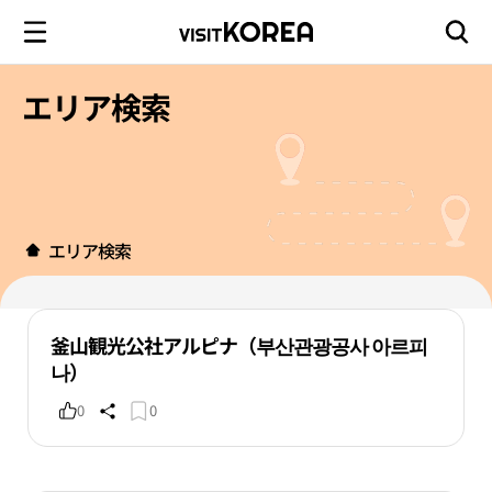
エリア検索
エリア検索
釜山観光公社アルピナ（부산관광공사 아르피
나）
0
0