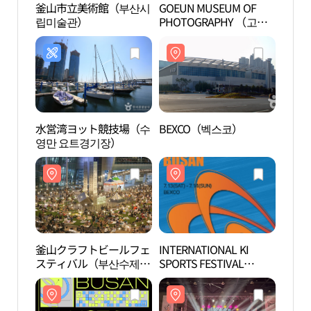
釜山市立美術館（부산시
GOEUN MUSEUM OF
釜山
립미술관）
PHOTOGRAPHY （고은
립미
사진미술관）
水営湾ヨット競技場（수
BEXCO（벡스코）
BEX
영만 요트경기장）
釜山クラフトビールフェ
INTERNATIONAL KI
スパ
スティバル（부산수제맥
SPORTS FESTIVAL
ティ 
주페스티벌）
BUSAN（인터내셔널 키
스포츠페스티벌 부산）