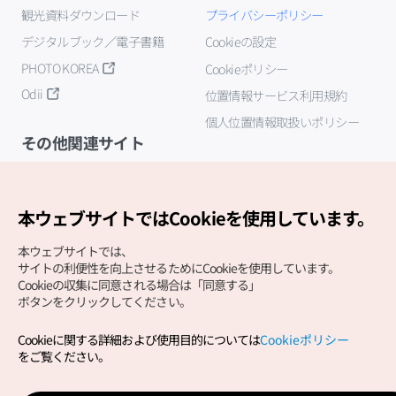
観光資料ダウンロード
プライバシーポリシー
デジタルブック／電子書籍
Cookieの設定
PHOTO KOREA
Cookieポリシー
Odii
位置情報サービス利用規約
個人位置情報取扱いポリシー
その他関連サイト
韓国観光公社
K-MICE
本ウェブサイトではCookieを使用しています。
本ウェブサイトでは、
サイトの利便性を向上させるためにCookieを使用しています。
Cookieの収集に同意される場合は「同意する」
ボタンをクリックしてください。
Cookieに関する詳細および使用目的については
Cookieポリシー
Copyright (c) Korea Tourism Organization All Rights
をご覧ください。
Reserved.
サイトエラー報告
公式メール