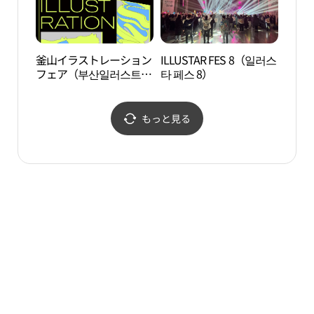
釜山イラストレーション
ILLUSTAR FES 8（일러스
海雲
フェア（부산일러스트레
타 페스 8）
（해
이션페어）
もっと見る