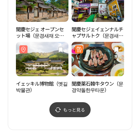
聞慶セジェ オープンセ
聞慶セジェイェンナルチ
聞慶
ット場（문경새재 오픈
ャプサルトク（문경새재
교문
세트장）
옛날찹쌀떡）
イェッキル博物館（옛길
聞慶薬石韓牛タウン（문
青雲
박물관）
경약돌한우타운）
もっと見る