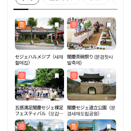
セジェハルメジプ（새재
聞慶茶碗祭り (문경찻사
聞慶
할매집）
발축제)
경새
五感満足聞慶セジェ裸足
聞慶セジェ道立公園（문
イェ
フェスティバル（오감만
경새재도립공원）
박물
족 문경새재맨발페스티
벌）