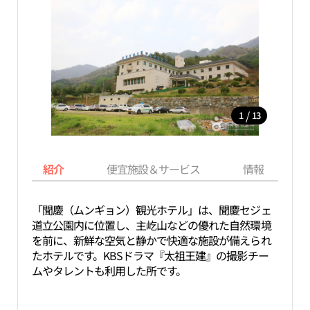
/
1
13
紹介
便宜施設＆サービス
情報
「聞慶（ムンギョン）観光ホテル」は、聞慶セジェ
道立公園内に位置し、主屹山などの優れた自然環境
を前に、新鮮な空気と静かで快適な施設が備えられ
たホテルです。KBSドラマ『太祖王建』の撮影チー
ムやタレントも利用した所です。