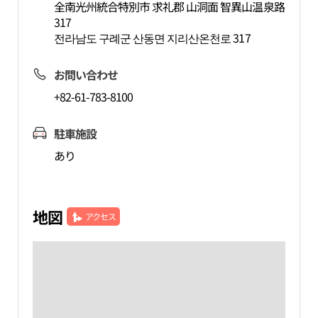
全南光州統合特別市 求礼郡 山洞面 智異山温泉路
317
전라남도 구례군 산동면 지리산온천로 317
お問い合わせ
+82-61-783-8100
駐車施設
あり
地図
アクセス