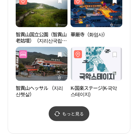
智異山国立公園（智異山
華厳寺（화엄사）
南原
老姑壇）（지리산국립공
단지
원（지리산 노고단））
智異山ヘッサル （지리
K-国楽ステージ(K-국악
広寒
산햇살）
스테이지)
もっと見る