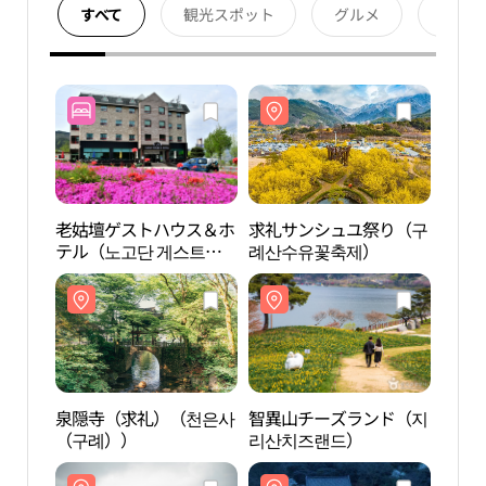
すべて
観光スポット
グルメ
宿泊
老姑壇ゲストハウス＆ホ
求礼サンシュユ祭り（구
泉隠
テル（노고단 게스트하
례산수유꽃축제）
（구
우스&호텔）
泉隠寺（求礼）（천은사
智異山チーズランド（지
智異
（구례））
리산치즈랜드）
老姑
원（