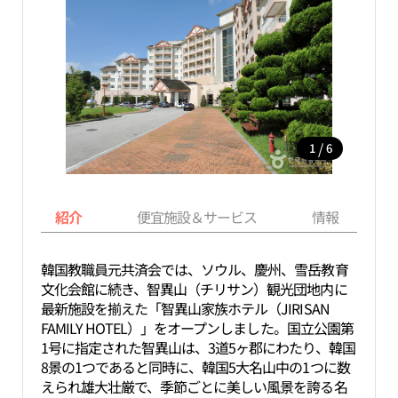
/
1
6
紹介
便宜施設＆サービス
情報
韓国教職員元共済会では、ソウル、慶州、雪岳教育
文化会館に続き、智異山（チリサン）観光団地内に
最新施設を揃えた「智異山家族ホテル（JIRISAN
FAMILY HOTEL）」をオープンしました。国立公園第
1号に指定された智異山は、3道5ヶ郡にわたり、韓国
8景の1つであると同時に、韓国5大名山中の1つに数
えられ雄大壮厳で、季節ごとに美しい風景を誇る名