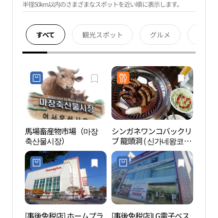
半径50km以内のさまざまなスポットを近い順に表示します。
すべて
観光スポット
グルメ
宿泊
馬場畜産物市場（마장
シンガネワンコバックリ
ソウ
축산물시장）
ブ 龍頭洞 ( 신가네왕코등
（서
갈비 용두동 )
[事後免税店] ホームプラ
[事後免税店]LG電子ベス
サル