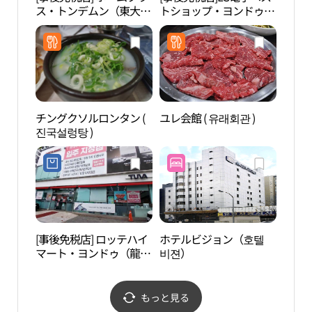
ス・トンデムン（東大
トショップ・ヨンドゥ
이 체
門）店(홈플러스 동대문
（龍頭）店(LG전자 베스
점)
트샵 용두점)
チングクソルロンタン (
ユレ会館 ( 유래회관 )
龍踏
진국설렁탕 )
교）
[事後免税店] ロッテハイ
ホテルビジョン（호텔
忠武
マート・ヨンドゥ（龍
비젼）
무아
頭）店(롯데하이마트 용
두점)
もっと見る