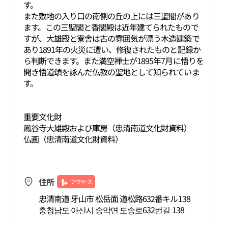
す。
また敷地の入り口の南側の丘の上には三聖閣があり
ます。この三聖閣と香閣殿は近年建てられたもので
すが、大雄殿と寮舎は古の雰囲気が漂う木造建築で
あり1891年の火災に遭い、修復されたものと記録か
ら判断できます。また満空禅士が1895年7月に悟りを
開き悟道頌を詠んだ仏教の聖地として知られていま
す。
重要文化財
鳳谷寺大雄殿および庫房（忠清南道文化財資料）
仏画（忠清南道文化財資料）
住所
アクセス
忠清南道 牙山市 松岳面 道松路632番キル138
충청남도 아산시 송악면 도송로632번길 138