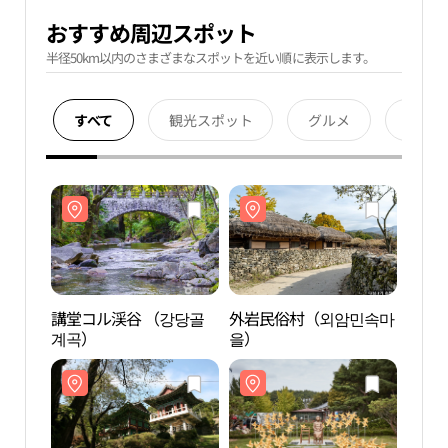
おすすめ周辺スポット
半径50km以内のさまざまなスポットを近い順に表示します。
すべて
観光スポット
グルメ
宿泊
講堂コル渓谷 （강당골
外岩民俗村（외암민속마
講堂
계곡）
을）
계곡