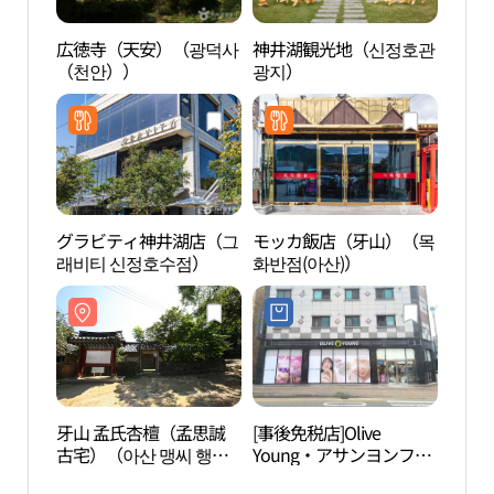
広徳寺（天安）（광덕사
神井湖観光地（신정호관
広徳
（천안））
광지）
（천
グラビティ神井湖店（그
モッカ飯店（牙山）（목
牙山
래비티 신정호수점）
화반점(아산)）
古宅）
（맹
牙山 孟氏杏檀（孟思誠
[事後免税店]Olive
パラ
古宅）（아산 맹씨 행단
Young・アサンヨンファ
(道高
（맹사성 고택））
（牙山龍禾）店(올리브
도고)