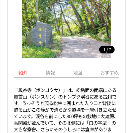
/
1
7
紹介
情報
地図
おすすめ周辺ス
「鳳谷寺（ポンゴクサ）」は、松岳面の南端にある
鳳首山（ポンスサン）のトンブク渓谷にある古刹で
す。うっそうと茂る松林に囲まれた入り口と背後に
迫る山がこの静かで清らかな道場を一層引き立たせ
ています。渓谷を前にした800坪もの敷地に大雄殿、
香閣殿が並んでいて、その北側には「ロの字型」の
大きな寮舎、さらにそのうしろには倉庫がありま