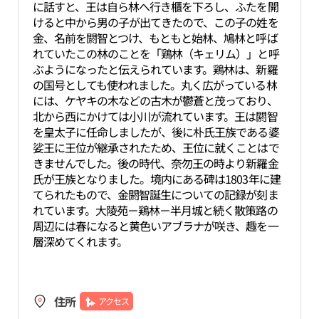
に話すと、王は自ら林へ行き櫃を下ろし、ふたを開
けると中から男の子が出てきたので、この子の姓を
金、名前を閼智とつけ、もともと始林、鳩林と呼ば
れていたこの林のことを「鶏林（キェリム）」と呼
ぶようになったと伝えられています。鶏林は、新羅
の国号としても使われました。丸く広がっている林
には、ケヤキの木などの古木が鬱蒼と茂っており、
北から西にかけては小川が流れています。王は閼智
を皇太子に任命しましたが、後に朴氏王族である婆
娑王に王位が継承されたため、王位に就くことはで
きませんでした。後の時代、奈勿王の時より新羅金
氏が王族となりました。境内にある碑は1803年に建
てられたもので、金閼智誕生についての記録が刻ま
れています。大陵苑－鶏林－半月城と続く散策路の
周辺には春になると黄色いアブラナが咲き、趣を一
層深めてくれます。
住所
アクセス