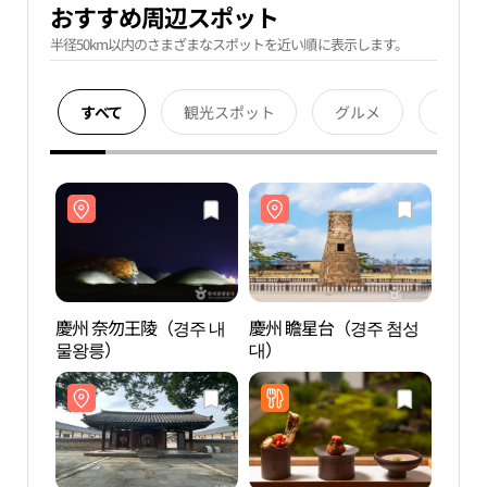
おすすめ周辺スポット
半径50km以内のさまざまなスポットを近い順に表示します。
すべて
観光スポット
グルメ
宿泊
慶州 奈勿王陵（경주 내
慶州 瞻星台（경주 첨성
慶州 
물왕릉）
대）
물왕