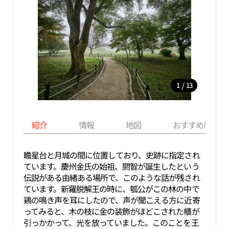
/
1
13
紹介
情報
地図
おすすめ周辺ス
瞻星台と月城の間に位置しており、史跡に指定され
ています。慶州金氏の始祖、閼智が誕生したという
伝説がある由緒ある場所で、このような話が残され
ています。新羅脱解王の時に、瓠公がこの林の中で
鶏の鳴き声を耳にしたので、声が聞こえる方に近寄
ってみると、木の枝に金の装飾がほどこされた櫃が
引っかかって、光を放っていました。このことを王