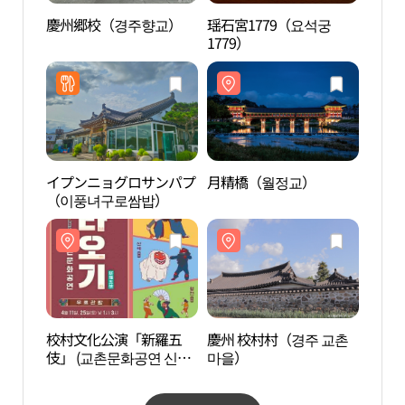
慶州郷校（경주향교）
瑶石宮1779（요석궁
慶州
1779）
イプンニョグロサンパプ
月精橋（월정교）
慶州 
（이풍녀구로쌈밥）
마을
校村文化公演「新羅五
慶州 校村村（경주 교촌
慶州
伎」 (교촌문화공연 신라
마을）
대릉원
오기)