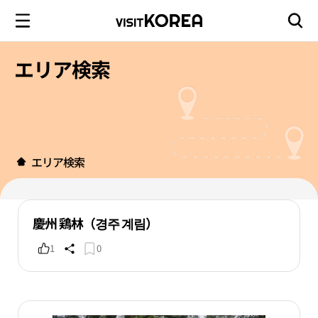
エリア検索
エリア検索
慶州 鶏林（경주 계림）
1
0