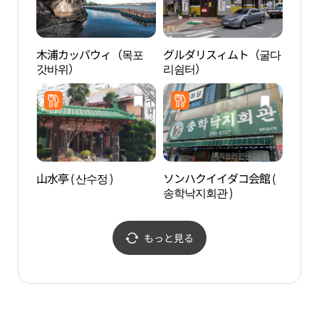
木浦カッパウィ（목포
グルダリスィムト（굴다
木浦
갓바위）
리쉼터）
갓바
山水亭 ( 산수정 )
ソンハクイイダコ会館 (
木浦
송학낙지회관 )
광장
もっと見る