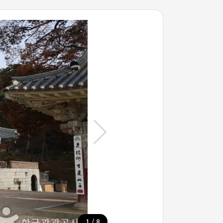
/
1
8