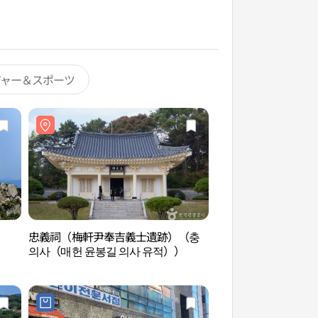
ジャー＆スポーツ
忠義祠（梅軒尹奉吉義士遺跡）（충
徳崇山（덕숭산）
의사（매헌 윤봉길 의사 유적））