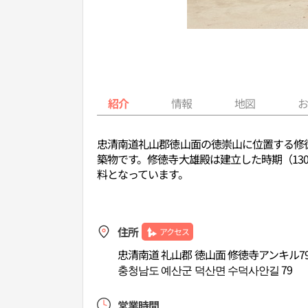
紹介
情報
地図
忠清南道礼山郡徳山面の徳崇山に位置する修
築物です。修徳寺大雄殿は建立した時期（1
料となっています。
住所
アクセス
忠清南道 礼山郡 徳山面 修徳寺アンキル7
충청남도 예산군 덕산면 수덕사안길 79
営業時間