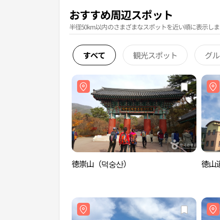
おすすめ周辺スポット
半径50km以内のさまざまなスポットを近い順に表示しま
すべて
観光スポット
グル
徳崇山（덕숭산）
徳山