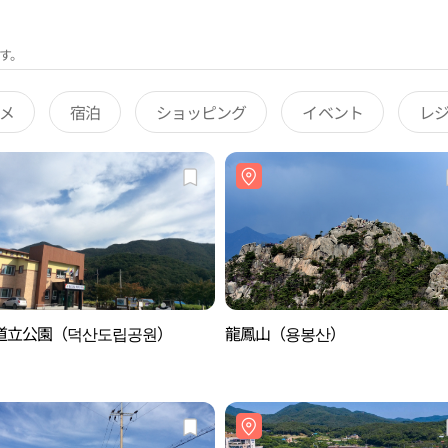
す。
メ
宿泊
ショッピング
イベント
レ
道立公園（덕산도립공원）
龍鳳山（용봉산）