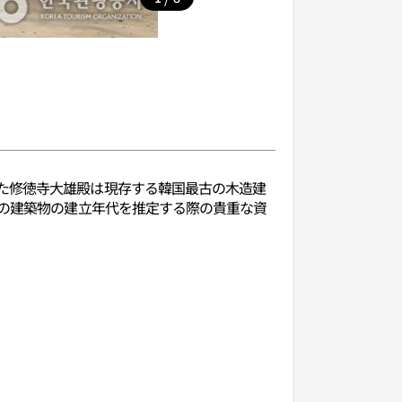
た修徳寺大雄殿は現存する韓国最古の木造建
他の建築物の建立年代を推定する際の貴重な資