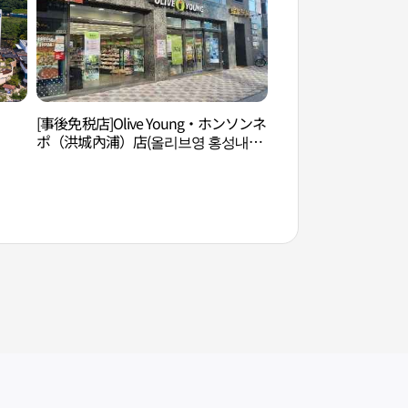
[事後免税店]Olive Young・ホンソンネ
伽倻山（瑞山）（가
ポ（洪城內浦）店(올리브영 홍성내포
점)