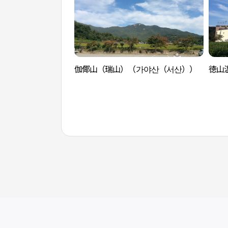
伽倻山（瑞山）（가야산（서산））
徳山