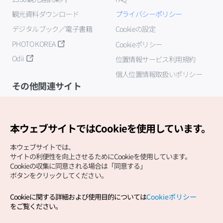
観光資料ダウンロード
プライバシーポリシー
デジタルブック／電子書籍
Cookieの設定
PHOTO KOREA
Cookieポリシー
Odii
位置情報サービス利用規約
個人位置情報取扱いポリシー
その他関連サイト
韓国観光公社
K-MICE
本ウェブサイトではCookieを使用しています。
本ウェブサイトでは、
サイトの利便性を向上させるためにCookieを使用しています。
Cookieの収集に同意される場合は「同意する」
ボタンをクリックしてください。
Cookieに関する詳細および使用目的については
Cookieポリシー
Copyright (c) Korea Tourism Organization All Rights
をご覧ください。
Reserved.