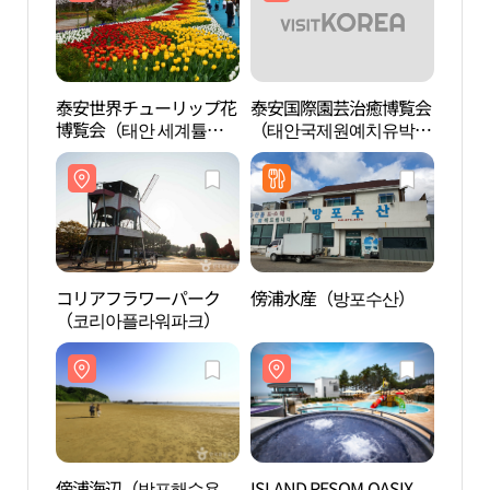
泰安世界チューリップ花
泰安国際園芸治癒博覧会
コリ
博覧会（태안 세계튤립
（태안국제원예치유박람
（코
꽃박람회）
회）
コリアフラワーパーク
傍浦水産（방포수산）
ISLA
（코리아플라워파크）
SUN
리솜 
파）
傍浦海辺（방포해수욕
ISLAND RESOM OASIX
安眠