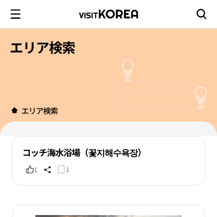
エリア検索
エリア検索
コッチ海水浴場（꽃지해수욕장）
1
1