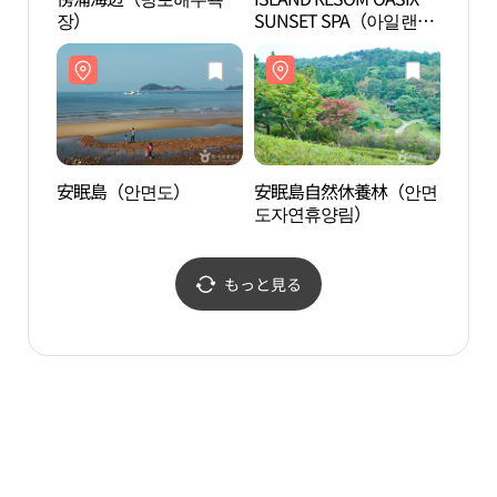
장）
SUNSET SPA（아일랜드
도자
리솜 오아식스 선셋스
파）
安眠島（안면도）
安眠島自然休養林（안면
セッ
도자연휴양림）
별해
もっと見る