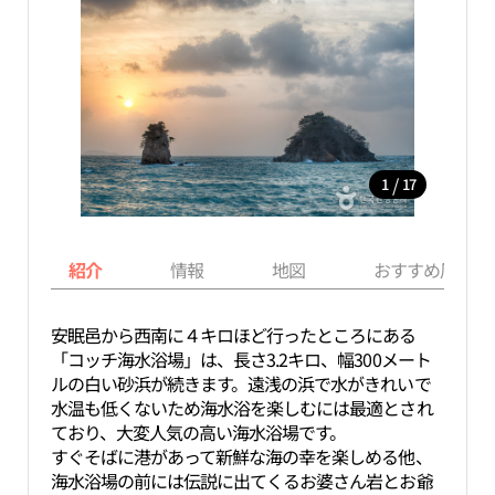
/
1
17
紹介
情報
地図
おすすめ周辺ス
安眠邑から西南に４キロほど行ったところにある
「コッチ海水浴場」は、長さ3.2キロ、幅300メート
ルの白い砂浜が続きます。遠浅の浜で水がきれいで
水温も低くないため海水浴を楽しむには最適とされ
ており、大変人気の高い海水浴場です。
すぐそばに港があって新鮮な海の幸を楽しめる他、
海水浴場の前には伝説に出てくるお婆さん岩とお爺