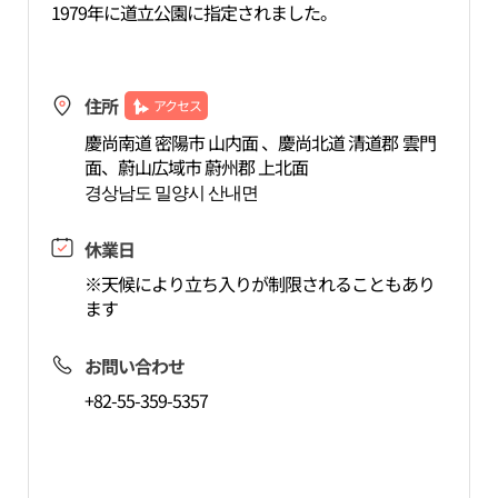
1979年に道立公園に指定されました。
住所
アクセス
慶尚南道 密陽市 山内面 、慶尚北道 清道郡 雲門
面、蔚山広域市 蔚州郡 上北面
경상남도 밀양시 산내면
休業日
※天候により立ち入りが制限されることもあり
ます
お問い合わせ
+82-55-359-5357