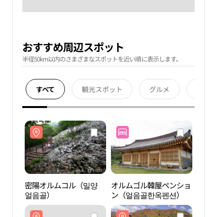
おすすめ周辺スポット
半径50km以内のさまざまなスポットを近い順に表示します。
すべて
観光スポット
グルメ
宿泊
密陽オルムコル（밀양
オルムゴル韓屋ペンショ
密陽
얼음골）
ン（얼음골한옥펜션）
얼음