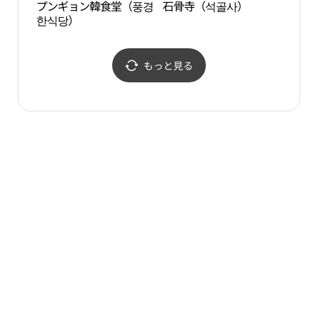
プンギョン韓食堂（풍경
石骨寺（석골사）
載薬
한식당）
もっと見る