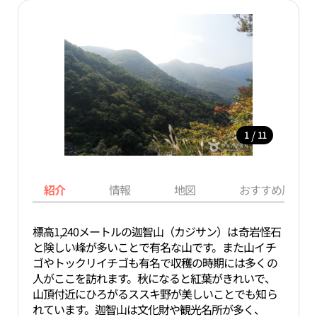
/
1
11
紹介
情報
地図
おすすめ周辺ス
標高1,240メートルの迦智山（カジサン）は奇岩怪石
と険しい峰が多いことで有名な山です。また山イチ
ゴやトックリイチゴも有名で収穫の時期には多くの
人がここを訪れます。秋になると紅葉がきれいで、
山頂付近にひろがるススキ野が美しいことでも知ら
れています。迦智山は文化財や観光名所が多く、