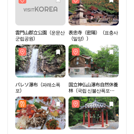
雲門山郡立公園（운문산
表忠寺（密陽）（표충사
表忠
군립공원）
（밀양））
（밀
パレソ瀑布（파래소폭
国立神仏山瀑布自然休養
国立
포）
林（국립 신불산폭포자
林（
연휴양림）
연휴