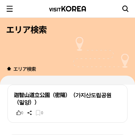
エリア検索
エリア検索
迦智山道立公園（密陽）（가지산도립공원
（밀양））
0
0