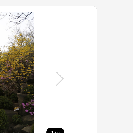
/
1
6