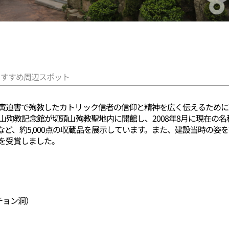
おすすめ周辺スポット
丙寅迫害で殉教したカトリック信者の信仰と精神を広く伝えるために
切頭山殉教記念館が切頭山殉教聖地内に開館し、2008年8月に現在
ど、約5,000点の収蔵品を展示しています。また、建設当時の姿
賞を受賞しました。
チョン洞）