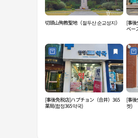
切頭山殉教聖地（절두산 순교성지）
[事後
ベー
[事後免税店]ハプチョン（合井）365
[事後
薬局(합정365약국)
켓)