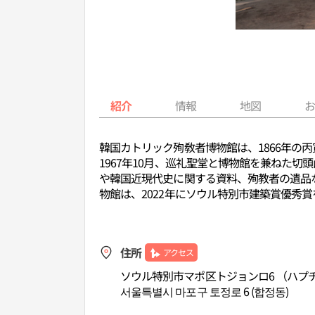
紹介
情報
地図
韓国カトリック殉敎者博物館は、1866年の
1967年10月、巡礼聖堂と博物館を兼ねた
や韓国近現代史に関する資料、殉教者の遺品な
物館は、2022年にソウル特別市建築賞優秀
住所
アクセス
ソウル特別市マポ区トジョンロ6 （ハプ
서울특별시 마포구 토정로 6 (합정동)