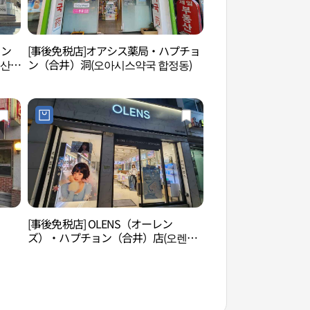
ソン
[事後免税店]オアシス薬局・ハプチョ
切頭山殉教聖地（절
성산
ン（合井）洞(오아시스약국 합정동)
[事後免税店] OLENS（オーレン
楊花漢江公園（양화
ズ）・ハプチョン（合井）店(오렌즈
합정점)