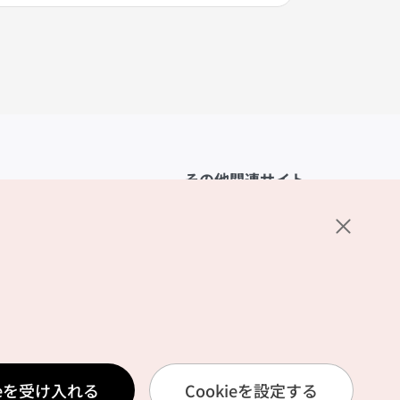
その他関連サイト
韓国観光公社
K-MICE
ーポリシー
設定
リシー
ービス利用規約
ieを受け入れる
Cookieを設定する
報取扱いポリシー