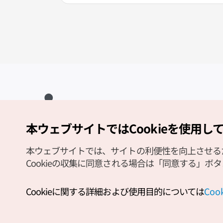
本ウェブサイトではCookieを使用し
Copyright (c) Korea Tourism Organization All Rights Reserved.
サイトエラー報告
公式メール
japanese@knto.or.kr
本ウェブサイトでは、サイトの利便性を向上させるため
Cookieの収集に同意される場合は「同意する」ボ
Cookieに関する詳細および使用目的については
Co