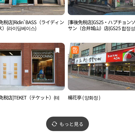
免税店]Ridin’ BASS（ライディン
[事後免税店]GS25・ハプチョン
ス）(라이딩베이스)
サン（合井城山）店(GS25 합정
점)
免税店]TEKET（テケット）(테
楊花亭 ( 양화정 )
もっと見る