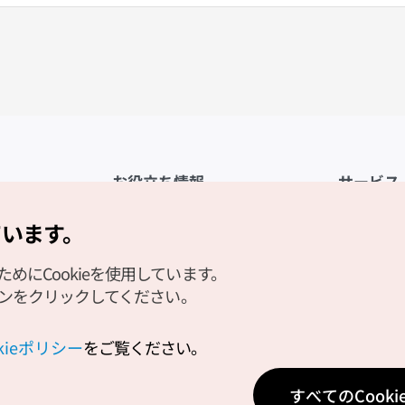
お役立ち情報
サービス
公式アプリ「VISITKOREA」
利用規約
ています。
1330観光通訳案内
FAQ
にCookieを使用しています。
観光資料ダウンロード
プライバシ
タンをクリックしてください。
デジタルブック／電子書籍
Cookieの
PHOTO KOREA
Cookieポ
okieポリシー
をご覧ください。
Odii
位置情報サ
すべてのCook
個人位置情