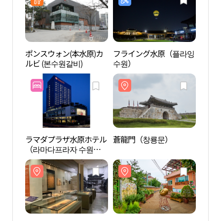
ポンスウォン(本水原)カ
フライング水原（플라잉
水原
ルビ (본수원갈비)
수원）
관）
ラマダプラザ水原ホテル
蒼龍門（창룡문）
華城
（라마다프라자 수원호
텔）