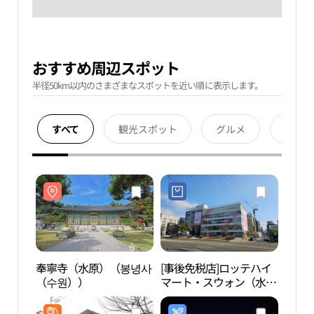
おすすめ周辺スポット
半径50km以内のさまざまなスポットを近い順に表示します。
すべて
観光スポット
グルメ
宿泊
奉寧寺（水原）（봉녕사
[事後免税店]ロッテハイ
奉寧
（수원））
マート・スウォン（水
（수
原）店(롯데하이마트 수
원점)