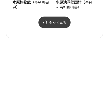
水原博物館（수원박물
水原池洞壁画村（수원
蛍の
관）
지동벽화마을）
장실
もっと見る