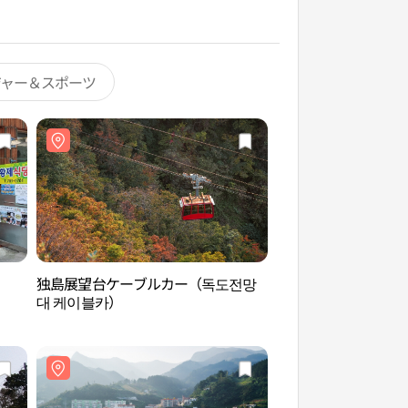
ジャー＆スポーツ
独島展望台ケーブルカー（독도전망
独島博物館（독도박
대 케이블카）