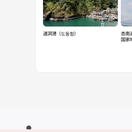
道洞港（도동항）
杏南
国家
로（