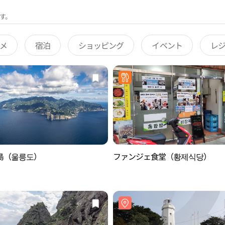
す。
メ
宿泊
ショッピング
イベント
レ
島（울릉도）
ファンジェ食堂（황제식당）