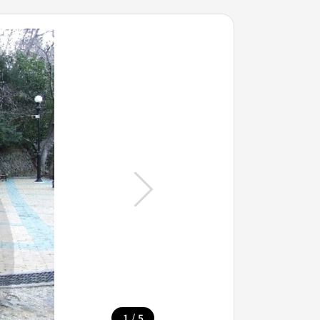
/
1
5