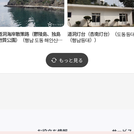
道洞海岸散策路（鬱陵島、独島
道洞灯台（杏南灯台）（도동등
地質公園）（행남 도동 해안산책
（행남등대））
울릉도,독도 국가지질공원））
もっと見る
お役立ち情報
サービス