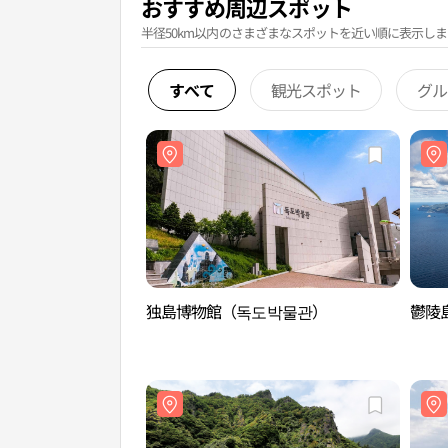
おすすめ周辺スポット
半径50km以内のさまざまなスポットを近い順に表示しま
すべて
観光スポット
グル
独島博物館（독도박물관）
鬱陵