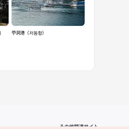
대
苧洞港（저동항）
杏南道洞海岸散策路
国家地質公園）（행
로（울릉도,독도 
その他関連サイト