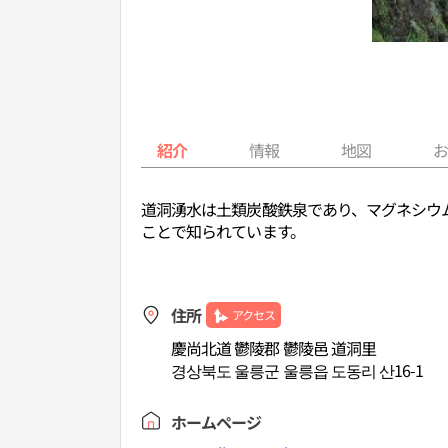
紹介
情報
地図
道洞湧水は土類炭酸鉄泉であり、マグネシウ
ことで知られています。
住所
アクセス
慶尚北道 鬱陵郡 鬱陵邑 道洞里
경상북도 울릉군 울릉읍 도동리 산16-1
ホームページ