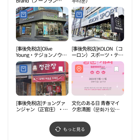
Brand（ノーブラン
우타운）
족욕
ド）・テジョンノウン
（大田老隠）店(노브랜
드 대전노은점)
[事後免税店]Olive
[事後免税店]KOLON（コ
裕林
Young・テジョンノウン
ーロン）スポーツ・テジ
（大田老隠）駅店(올리
ョンユソン（大田儒城）
브영 대전노은역점)
店(코오롱스포츠 대전유
성점)
[事後免税店]チョングァ
文化のある日 青春マイ
地質
ンジャン（正官庄）・ノ
ク忠清圏（문화가 있는
관）
ウン（老隠）店(정관장
날 청춘마이크 충청권）
노은점)
もっと見る