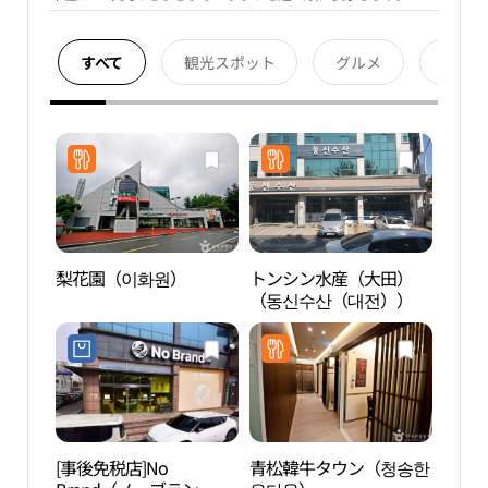
すべて
観光スポット
グルメ
宿泊
梨花園（이화원）
トンシン水産（大田）
忠南
（동신수산（대전））
化会
심화
[事後免税店]No
青松韓牛タウン（청송한
儒城